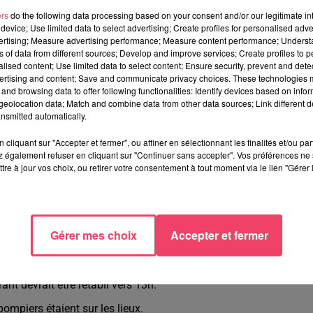
ers
do the following data processing based on your consent and/or our legitimate int
device; Use limited data to select advertising; Create profiles for personalised adver
vertising; Measure advertising performance; Measure content performance; Unders
ns of data from different sources; Develop and improve services; Create profiles to 
alised content; Use limited data to select content; Ensure security, prevent and detect
ertising and content; Save and communicate privacy choices. These technologies
and browsing data to offer following functionalities: Identify devices based on infor
eolocation data; Match and combine data from other data sources; Link different de
nsmitted automatically.
cliquant sur "Accepter et fermer", ou affiner en sélectionnant les finalités et/ou pa
udre s'est abattue sur le clocher de l'édifice religieux de la petit
 également refuser en cliquant sur "Continuer sans accepter". Vos préférences ne 
tre à jour vos choix, ou retirer votre consentement à tout moment via le lien "Gérer 
Gérer mes choix
Accepter et fermer
nt fait aucun blessé.
Cependant, 27 foyers ont été privés
ant devrait être rétabli vers 13h.
pompiers étaient sur les lieux.