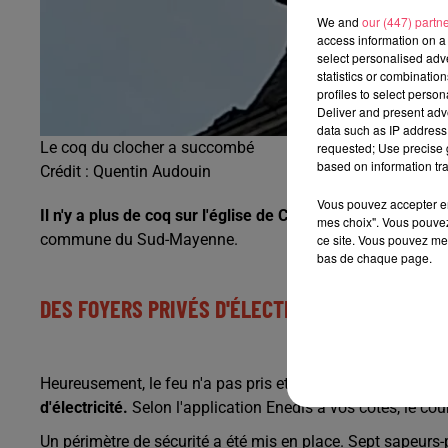
We and
our (447) partn
access information on a 
select personalised ad
statistics or combinatio
profiles to select person
Deliver and present adv
data such as IP address 
Le coq du clocher a succombé
requested; Use precise g
based on information tra
Crédit :
Quentin Audouin
Vous pouvez accepter en 
Il n'y a plus de coq sur l'église de Coudray.
Vers 6h23, la fo
mes choix". Vous pouvez
commune du Sud-Mayenne.
ce site. Vous pouvez met
bas de chaque page.
DES FOYERS PRIVÉS D'ÉLECTRICITÉ
Heureusement, le feu n'a pas pris et les dégâts causés n'o
d'électricité.
Selon l'application Enedis à vos côtés, le cour
Un périmètre de sécurité a été mis en place. Sept sapeurs-