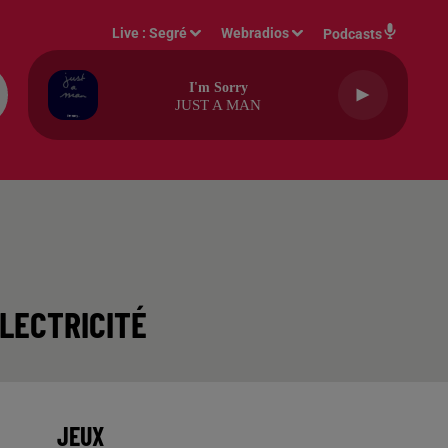
Live :
Segré
Webradios
Podcasts
I'm Sorry
JUST A MAN
ÉLECTRICITÉ
JEUX