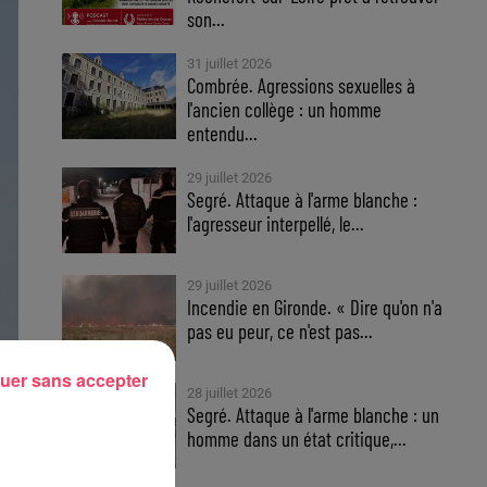
son...
31 juillet 2026
Combrée. Agressions sexuelles à
l'ancien collège : un homme
entendu...
29 juillet 2026
Segré. Attaque à l'arme blanche :
l'agresseur interpellé, le...
29 juillet 2026
Incendie en Gironde. « Dire qu'on n'a
pas eu peur, ce n'est pas...
uer sans accepter
28 juillet 2026
Segré. Attaque à l'arme blanche : un
homme dans un état critique,...