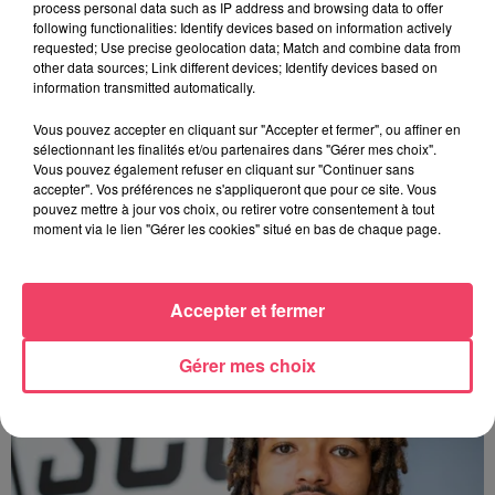
process personal data such as IP address and browsing data to offer
following functionalities: Identify devices based on information actively
requested; Use precise geolocation data; Match and combine data from
Les supporters ont fait durer le plaisir cette nuit.
other data sources; Link different devices; Identify devices based on
Crédit :
Cyprien Legeay
information transmitted automatically.
Vous pouvez accepter en cliquant sur "Accepter et fermer", ou affiner en
sélectionnant les finalités et/ou partenaires dans "Gérer mes choix".
Vous pouvez également refuser en cliquant sur "Continuer sans
accepter". Vos préférences ne s'appliqueront que pour ce site. Vous
pouvez mettre à jour vos choix, ou retirer votre consentement à tout
AUTRES ARTICLES QUI POURRAIENT VOUS
moment via le lien "Gérer les cookies" situé en bas de chaque page.
INTÉRESSER
Accepter et fermer
Gérer mes choix