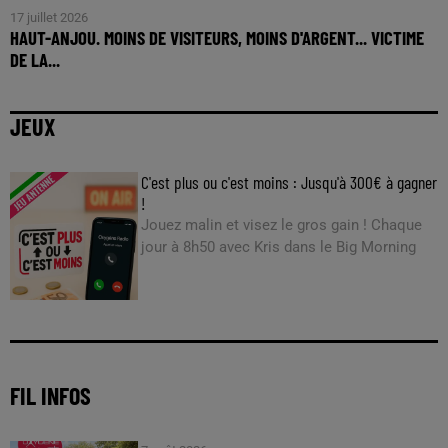
17 juillet 2026
HAUT-ANJOU. MOINS DE VISITEURS, MOINS D'ARGENT... VICTIME
DE LA...
JEUX
C'est plus ou c'est moins : Jusqu'à 300€ à gagner
!
Jouez malin et visez le gros gain ! Chaque
jour à 8h50 avec Kris dans le Big Morning
FIL INFOS