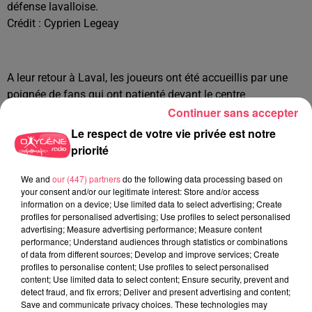
défense lavalloise.
Crédit :
Cyprien Legeay
A leur retour à Laval, les joueurs ont été accueillis par une
poignée de fans qui ont patienté devant le centre
Continuer sans accepter
d'entraînement des Gandonnières. Il était 3h du matin quand
les joueurs ont retrouvé les mêmes supporters qu'ils avaient
Le respect de votre vie privée est notre
quitté à Chambly.
priorité
We and
our (447) partners
do the following data processing based on
your consent and/or our legitimate interest: Store and/or access
information on a device; Use limited data to select advertising; Create
profiles for personalised advertising; Use profiles to select personalised
advertising; Measure advertising performance; Measure content
performance; Understand audiences through statistics or combinations
of data from different sources; Develop and improve services; Create
profiles to personalise content; Use profiles to select personalised
content; Use limited data to select content; Ensure security, prevent and
detect fraud, and fix errors; Deliver and present advertising and content;
Save and communicate privacy choices. These technologies may