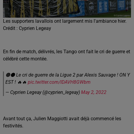
Les supporters lavallois ont largement mis l'ambiance hier.
Crédit :
Cyprien Legeay
En fin de match, délivrés, les Tango ont fait le cri de guerre et
célébré cette montée.
🟠⚫️ Le cri de guerre de la Ligue 2 par Alexis Sauvage ! ON Y
EST ! 🔥🔥
pic.twitter.com/lDAVH8GWbm
— Сyprien Legeay (@cyprien_legeay)
May 2, 2022
Avant tout ça, Julien Maggiotti avait déjà commencé les
festivités.