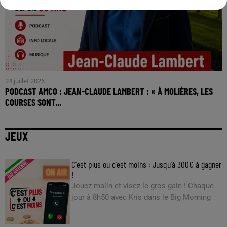
24 juillet 2026
PODCAST AMCO : JEAN-CLAUDE LAMBERT : « À MOLIÈRES, LES
COURSES SONT...
JEUX
C'est plus ou c'est moins : Jusqu'à 300€ à gagner
!
Jouez malin et visez le gros gain ! Chaque
jour à 8h50 avec Kris dans le Big Morning