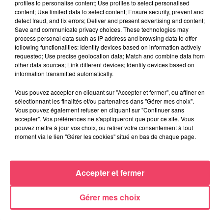
profiles to personalise content; Use profiles to select personalised
content; Use limited data to select content; Ensure security, prevent and
detect fraud, and fix errors; Deliver and present advertising and content;
Save and communicate privacy choices. These technologies may
process personal data such as IP address and browsing data to offer
following functionalities: Identify devices based on information actively
requested; Use precise geolocation data; Match and combine data from
other data sources; Link different devices; Identify devices based on
information transmitted automatically.
Vous pouvez accepter en cliquant sur "Accepter et fermer", ou affiner en
27 juillet 2026
sélectionnant les finalités et/ou partenaires dans "Gérer mes choix".
ANGERS SCO. L'ATTAQUANT LANROY MACHINE PRÊTÉ AUX PAYS-
Vous pouvez également refuser en cliquant sur "Continuer sans
accepter". Vos préférences ne s'appliqueront que pour ce site. Vous
BAS
pouvez mettre à jour vos choix, ou retirer votre consentement à tout
moment via le lien "Gérer les cookies" situé en bas de chaque page.
Accepter et fermer
Gérer mes choix