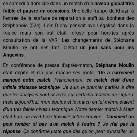
ce samedi à domicile dans un match d'un
niveau global très
faible et pauvre en occasions
. Une belle frappe de Khazri à
l'entrée de la surface de réparation a suffi au bonheur des
Stéphanois (52e). Lois Diony pensait avoir égalisé dans la
foulée mais son but était refusé pour hors-jeu après
consultation de la VAR. Les changements de Stéphane
Moulin n'y ont rien fait. C'était
un jour sans pour les
Angevins
.
En conférence de presse d'après-match,
Stéphane Moulin
était dépité et n'a pas mâché ses mots.
"
On a carrément
manqué notre match
. Franchement,
ce match était d'une
infinie tristesse technique
. Je suis le premier parfois à dire
que les analyses sont sévères sur certains matchs de Ligue 1
mais aujourd'hui, mon équipe et le match en lui-même étaient
d'un très faible niveau technique. Notre dernier match à Metz
était bon, on avait bien travaillé cette semaine...
Comment on
peut tomber si bas d'un match à l'autre ? Je n'ai pas la
réponse
. Ça confirme juste que dès qu'on peut s'installer un