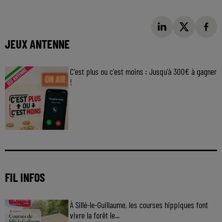
JEUX ANTENNE
C'est plus ou c'est moins : Jusqu'à 300€ à gagner
!
Jouez malin et visez le gros gain ! Chaque
jour à 8h50 avec Kris dans le Big Morning
FIL INFOS
À Sillé-le-Guillaume, les courses hippiques font
vivre la forêt le...