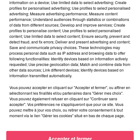
information on a device; Use limited data to select advertising; Create
profiles for personalised advertising; Use profiles to select personalised
advertising; Measure advertising performance; Measure content
performance; Understand audiences through statistics or combinations
of data from different sources; Develop and improve services; Create
profiles to personalise content; Use profiles to select personalised
content; Use limited data to select content; Ensure security, prevent and
detect fraud, and fix errors; Deliver and present advertising and content;
Save and communicate privacy choices. These technologies may
process personal data such as IP address and browsing data to offer
following functionalities: Identify devices based on information actively
requested; Use precise geolocation data; Match and combine data from
other data sources; Link different devices; Identify devices based on
information transmitted automatically.
Vous pouvez accepter en cliquant sur "Accepter et fermer", ou affiner en
sélectionnant les finalités et/ou partenaires dans "Gérer mes choix".
Vous pouvez également refuser en cliquant sur "Continuer sans
accepter". Vos préférences ne s'appliqueront que pour ce site. Vous
24 juin 2026
pouvez mettre à jour vos choix, ou retirer votre consentement à tout
DANS LE HAUT-ANJOU. DES PROJETS DE RECHERCHE MÉDICALE
moment via le lien "Gérer les cookies" situé en bas de chaque page.
AUTOUR DES...
Accepter et fermer