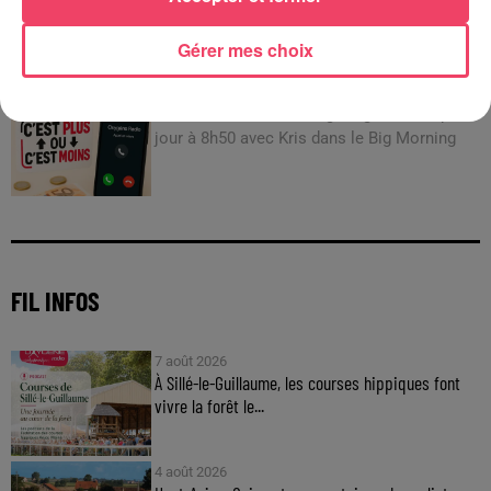
JEUX
Gérer mes choix
C'est plus ou c'est moins : Jusqu'à 300€ à gagner
!
Jouez malin et visez le gros gain ! Chaque
jour à 8h50 avec Kris dans le Big Morning
FIL INFOS
7 août 2026
À Sillé-le-Guillaume, les courses hippiques font
vivre la forêt le...
4 août 2026