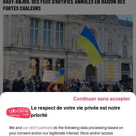
HAUT-ANJOU. DES FEUX D'ARTIFICE ANNULÉS EN RAISON DES
FORTES CHALEURS
Continuer sans accepter
Le respect de votre vie privée est notre
priorité
30 juin 2026
HAUT-ANJOU. CETTE VILLE FAIT UN DON DE 11 000 € POUR AIDER
We and
our (447) partners
do the following data processing based on
À...
your consent and/or our legitimate interest: Store and/or access