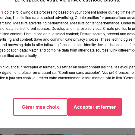
unicipale regrettent la décision de la Ville de revenir sur le plan
n du plan d’origine permet la remontée de la rue des Déportés
ers
do the following data processing based on your consent and/or our legitimate int
trafic routier, de limiter le nombre de voitures qui empruntent les
device; Use limited data to select advertising; Create profiles for personalised adver
vertising; Measure advertising performance; Measure content performance; Unders
 plus facilement le haut et le bas-Laval et de faciliter les traversé
ns of data from different sources; Develop and improve services; Create profiles to 
.
alised content; Use limited data to select content; Ensure security, prevent and detect
ertising and content; Save and communicate privacy choices. These technologies
 place de la voiture individuelle
: "
S’il est plus court de passer
and browsing data to offer following functionalities: Identify devices based on infor
ille les circulations de transit qui devaient être détournées.
eolocation data; Match and combine data from other data sources; Link different de
nsmitted automatically.
sommation et de déplacement est nécessaire dans l’intérêt de
 d'une équipe municipale qui revendique, à juste titre, la force d
cliquant sur "Accepter et fermer", ou affiner en sélectionnant les finalités et/ou pa
 également refuser en cliquant sur "Continuer sans accepter". Vos préférences ne 
tre à jour vos choix, ou retirer votre consentement à tout moment via le lien "Gérer 
Gérer mes choix
Accepter et fermer
TÉRESSER