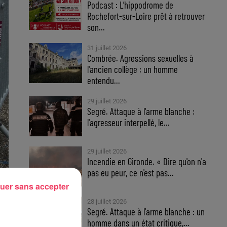
Podcast : L’hippodrome de
Rochefort-sur-Loire prêt à retrouver
son...
31 juillet 2026
Combrée. Agressions sexuelles à
l'ancien collège : un homme
entendu...
29 juillet 2026
Segré. Attaque à l'arme blanche :
l'agresseur interpellé, le...
29 juillet 2026
Incendie en Gironde. « Dire qu'on n'a
pas eu peur, ce n'est pas...
uer sans accepter
28 juillet 2026
Segré. Attaque à l'arme blanche : un
homme dans un état critique,...