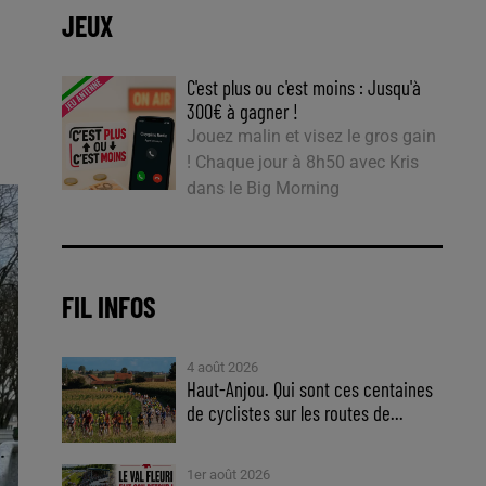
JEUX
C'est plus ou c'est moins : Jusqu'à
300€ à gagner !
Jouez malin et visez le gros gain
! Chaque jour à 8h50 avec Kris
dans le Big Morning
FIL INFOS
4 août 2026
Haut-Anjou. Qui sont ces centaines
de cyclistes sur les routes de...
1er août 2026