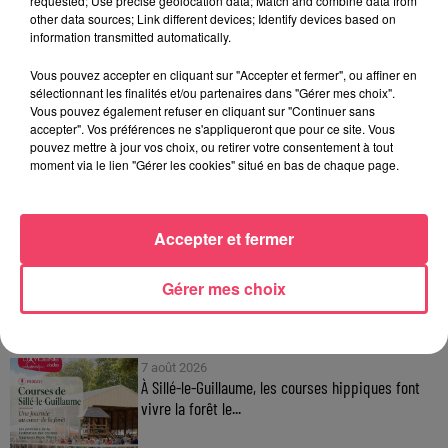
requested; Use precise geolocation data; Match and combine data from
other data sources; Link different devices; Identify devices based on
information transmitted automatically.
JEUX
Vous pouvez accepter en cliquant sur "Accepter et fermer", ou affiner en
sélectionnant les finalités et/ou partenaires dans "Gérer mes choix".
C'est plus ou c'est moins : Jusqu'à 300€ à gagner
Vous pouvez également refuser en cliquant sur "Continuer sans
!
accepter". Vos préférences ne s'appliqueront que pour ce site. Vous
Jouez malin et visez le gros gain ! Chaque
pouvez mettre à jour vos choix, ou retirer votre consentement à tout
jour à 8h50 avec Kris dans le Big Morning
moment via le lien "Gérer les cookies" situé en bas de chaque page.
Accepter et fermer
Gérer mes choix
FIL INFOS
7 août 2026
À Sillé-le-Guillaume, les courses hippiques font
vivre la forêt le...