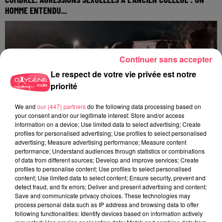
HOMME ENTENDU...
Continuer sans accepter
Le respect de votre vie privée est notre
priorité
We and
our (447) partners
do the following data processing based on
your consent and/or our legitimate interest: Store and/or access
information on a device; Use limited data to select advertising; Create
profiles for personalised advertising; Use profiles to select personalised
advertising; Measure advertising performance; Measure content
performance; Understand audiences through statistics or combinations
of data from different sources; Develop and improve services; Create
profiles to personalise content; Use profiles to select personalised
content; Use limited data to select content; Ensure security, prevent and
detect fraud, and fix errors; Deliver and present advertising and content;
29 juillet 2026
Save and communicate privacy choices. These technologies may
SEGRÉ. ATTAQUE À L'ARME BLANCHE : L'AGRESSEUR INTERPELLÉ,
process personal data such as IP address and browsing data to offer
LE...
following functionalities: Identify devices based on information actively