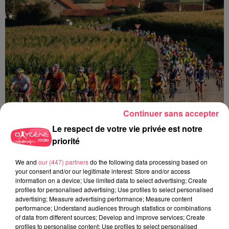
Continuer sans accepter
Le respect de votre vie privée est notre
4 août 2026
priorité
HAUT-ANJOU. QUI SONT CES CENTAINES DE CYCLISTES SUR LES
ROUTES DE...
We and
our (447) partners
do the following data processing based on
your consent and/or our legitimate interest: Store and/or access
information on a device; Use limited data to select advertising; Create
profiles for personalised advertising; Use profiles to select personalised
advertising; Measure advertising performance; Measure content
performance; Understand audiences through statistics or combinations
of data from different sources; Develop and improve services; Create
profiles to personalise content; Use profiles to select personalised