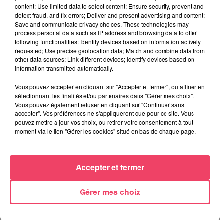
content; Use limited data to select content; Ensure security, prevent and
detect fraud, and fix errors; Deliver and present advertising and content;
Save and communicate privacy choices. These technologies may
process personal data such as IP address and browsing data to offer
following functionalities: Identify devices based on information actively
requested; Use precise geolocation data; Match and combine data from
other data sources; Link different devices; Identify devices based on
information transmitted automatically.
Vous pouvez accepter en cliquant sur "Accepter et fermer", ou affiner en
sélectionnant les finalités et/ou partenaires dans "Gérer mes choix".
Vous pouvez également refuser en cliquant sur "Continuer sans
1er août 2026
accepter". Vos préférences ne s'appliqueront que pour ce site. Vous
PODCAST : L’HIPPODROME DE ROCHEFORT-SUR-LOIRE PRÊT À
pouvez mettre à jour vos choix, ou retirer votre consentement à tout
RETROUVER SON...
moment via le lien "Gérer les cookies" situé en bas de chaque page.
Accepter et fermer
Gérer mes choix