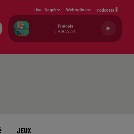
Live :
Segré
Webradios
Podcasts
Youtopia
CASCADA
JEUX
é