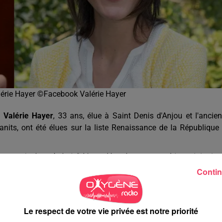
rie Hayer ©Facebook Valérie Hayer
.
Valérie Hayer
, 33 ans, élue à Saint Denis d'Anjou et l'ancie
anits, ont été élues sur la liste Renaissance de la République
ayennais Jean Arthuis"
. L'eurodéputé castrogontérien originaire
 à la jeunesse. La Mayennaise entend aussi
"porter la voix 
Contin
en".
 que 51,61% des électeurs mayennais.
"Un sursaut citoyen"
qui a
"p
"
regrette le président de la fédération UDI Mayennaise Oliv
Le respect de votre vie privée est notre priorité