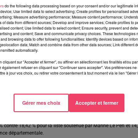
ers
do the following data processing based on your consent and/or our legitimate int
nsabilité des élus pro-européens"
alors que les Français ont pl
device; Use limited data to select advertising; Create profiles for personalised adver
vertising; Measure advertising performance; Measure content performance; Unders
ler municipal segréen Emmanuel Drouin note la forte poussée 
ns of data from different sources; Develop and improve services; Create profiles to 
idaire et plus verte au niveau local".
alised content; Use limited data to select content; Ensure security, prevent and detect
ertising and content; Save and communicate privacy choices. These technologies
and browsing data to offer following functionalities: Identify devices based on infor
eolocation data; Match and combine data from other data sources; Link different de
ue en Marche qui l'emporte sur le Rassemblement National dans
nsmitted automatically.
cliquant sur "Accepter et fermer", ou affiner en sélectionnant les finalités et/ou pa
e obtient 14,95 % contre 33,85 % au parti présidentiel, dans une vi
 également refuser en cliquant sur "Continuer sans accepter". Vos préférences ne 
tre à jour vos choix, ou retirer votre consentement à tout moment via le lien "Gérer 
ella du RN avec 20,61%, derrière LREM et sa liste Renaissance
nt 14,25%. La liste LR qui a essuyé une sévère déconvenue a
vec 8,25 % des voix.
Gérer mes choix
Accepter et fermer
core, elle arrive 3e avec 13,58 % des voix. La 2e place revien
mps voté à gauche, LREM est première à 27,18 %.
 % contre 18,42 % pour la liste soutenue par Marine Le Pen et 14
ance départementale.