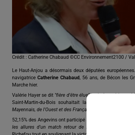
Crédit :
Catherine Chabaud ©CC Environnement2100 / Valé
Le Haut-Anjou a désormais deux députées européennes
navigatrice
Catherine Chabaud
, 56 ans, de Bécon les Gr
Marche hier.
Valérie Hayer se dit
"fière d'être élue"
et de
"succéder au M
Saint-Martin-du-Bois souhaitait laisser son fauteuil
Mayennais, de l'Ouest et des Français au Parlement europé
52,15% des Angevins ont participé au scrutin hier, ainsi
les allures d'un match retour de l'élection présidentielle
Richefou tout en soulignant la victoire des pro-européens.