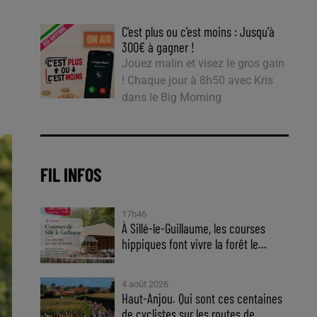
C'est plus ou c'est moins : Jusqu'à
300€ à gagner !
Jouez malin et visez le gros gain
! Chaque jour à 8h50 avec Kris
dans le Big Morning
FIL INFOS
17h46
À Sillé-le-Guillaume, les courses
hippiques font vivre la forêt le...
4 août 2026
Haut-Anjou. Qui sont ces centaines
de cyclistes sur les routes de...