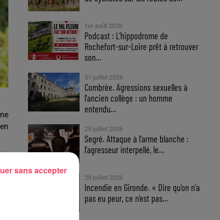
1er août 2026
Podcast : L’hippodrome de
Rochefort-sur-Loire prêt à retrouver
son...
31 juillet 2026
Combrée. Agressions sexuelles à
l'ancien collège : un homme
entendu...
nne
 en
29 juillet 2026
Segré. Attaque à l'arme blanche :
l'agresseur interpellé, le...
 de
des
uer sans accepter
29 juillet 2026
Incendie en Gironde. « Dire qu'on n'a
ris
pas eu peur, ce n'est pas...
ier