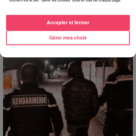
Accepter et fermer
31 juillet 2026
COMBRÉE. AGRESSIONS SEXUELLES À L'ANCIEN COLLÈGE : UN
Gérer mes choix
HOMME ENTENDU...