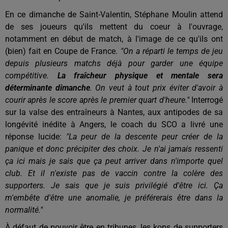
En ce dimanche de Saint-Valentin, Stéphane Moulin attend
de ses joueurs qu'ils mettent du coeur à l'ouvrage,
notamment en début de match, à l'image de ce qu'ils ont
(bien) fait en Coupe de France.
"On a réparti le temps de jeu
depuis plusieurs matchs déjà pour garder une équipe
compétitive.
La fraîcheur physique et mentale sera
déterminante dimanche
. On veut à tout prix éviter d'avoir à
courir après le score après le premier quart d'heure."
Interrogé
sur la valse des entraîneurs à Nantes, aux antipodes de sa
longévité inédite à Angers, le coach du SCO a livré une
réponse lucide:
"La peur de la descente peur créer de la
panique et donc précipiter des choix. Je n'ai jamais ressenti
ça ici mais je sais que ça peut arriver dans n'importe quel
club. Et il n'existe pas de vaccin contre la colère des
supporters. Je sais que je suis privilégié d'être ici. Ça
m'embête d'être une anomalie, je préférerais être dans la
normalité."
À défaut de pouvoir être en tribunes, les kops de supporters