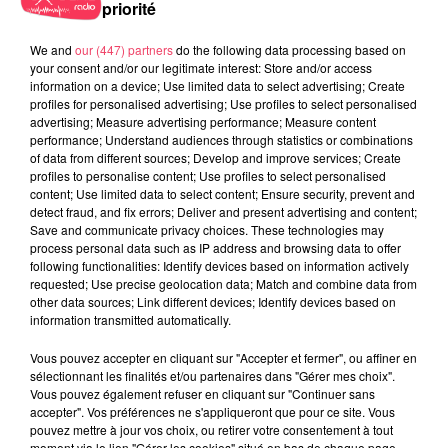
priorité
We and
our (447) partners
do the following data processing based on
your consent and/or our legitimate interest: Store and/or access
information on a device; Use limited data to select advertising; Create
profiles for personalised advertising; Use profiles to select personalised
advertising; Measure advertising performance; Measure content
performance; Understand audiences through statistics or combinations
1er août 2026
PODCAST : L’HIPPODROME DE ROCHEFORT-SUR-LOIRE PRÊT À
of data from different sources; Develop and improve services; Create
profiles to personalise content; Use profiles to select personalised
RETROUVER SON...
content; Use limited data to select content; Ensure security, prevent and
detect fraud, and fix errors; Deliver and present advertising and content;
Save and communicate privacy choices. These technologies may
process personal data such as IP address and browsing data to offer
following functionalities: Identify devices based on information actively
requested; Use precise geolocation data; Match and combine data from
other data sources; Link different devices; Identify devices based on
information transmitted automatically.
Vous pouvez accepter en cliquant sur "Accepter et fermer", ou affiner en
sélectionnant les finalités et/ou partenaires dans "Gérer mes choix".
Vous pouvez également refuser en cliquant sur "Continuer sans
accepter". Vos préférences ne s'appliqueront que pour ce site. Vous
pouvez mettre à jour vos choix, ou retirer votre consentement à tout
moment via le lien "Gérer les cookies" situé en bas de chaque page.