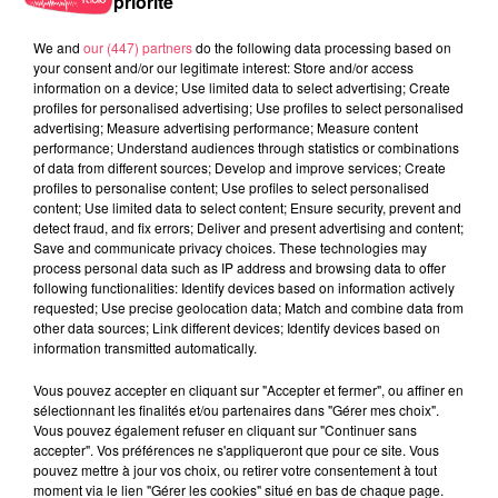
priorité
We and
our (447) partners
do the following data processing based on
your consent and/or our legitimate interest: Store and/or access
information on a device; Use limited data to select advertising; Create
29 juillet 2026
profiles for personalised advertising; Use profiles to select personalised
SEGRÉ. ATTAQUE À L'ARME BLANCHE : L'AGRESSEUR INTERPELLÉ,
advertising; Measure advertising performance; Measure content
LE...
performance; Understand audiences through statistics or combinations
of data from different sources; Develop and improve services; Create
profiles to personalise content; Use profiles to select personalised
content; Use limited data to select content; Ensure security, prevent and
detect fraud, and fix errors; Deliver and present advertising and content;
Save and communicate privacy choices. These technologies may
process personal data such as IP address and browsing data to offer
following functionalities: Identify devices based on information actively
requested; Use precise geolocation data; Match and combine data from
other data sources; Link different devices; Identify devices based on
information transmitted automatically.
Vous pouvez accepter en cliquant sur "Accepter et fermer", ou affiner en
sélectionnant les finalités et/ou partenaires dans "Gérer mes choix".
Vous pouvez également refuser en cliquant sur "Continuer sans
accepter". Vos préférences ne s'appliqueront que pour ce site. Vous
pouvez mettre à jour vos choix, ou retirer votre consentement à tout
moment via le lien "Gérer les cookies" situé en bas de chaque page.