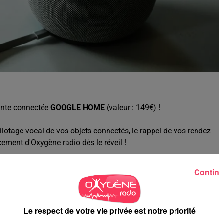
einte connectée
GOOGLE HOME
(valeur : 149€) !
pilotage vocal de vos objets connectés, le rappel de vos rendez-
cement d'Oxygène radio dès le réveil !
 nous, pour vous départager, nous avons un exercice d'articulation
Contin
comprenne :p)
sieurs jeux en même temps)
Le respect de votre vie privée est notre priorité