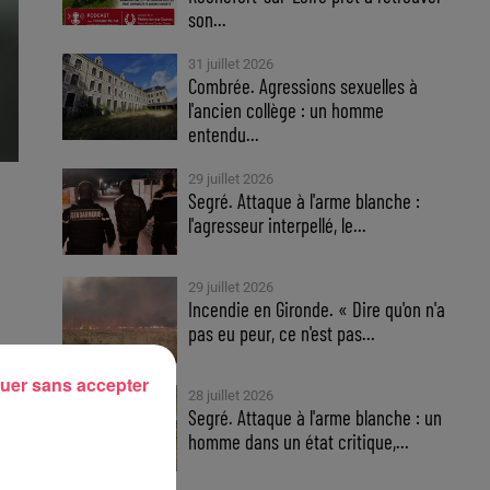
son...
31 juillet 2026
Combrée. Agressions sexuelles à
l'ancien collège : un homme
entendu...
29 juillet 2026
Segré. Attaque à l'arme blanche :
l'agresseur interpellé, le...
29 juillet 2026
Incendie en Gironde. « Dire qu'on n'a
pas eu peur, ce n'est pas...
uer sans accepter
28 juillet 2026
Segré. Attaque à l'arme blanche : un
homme dans un état critique,...