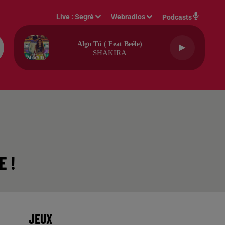
Live :
Segré
Webradios
Podcasts
Algo Tú ( Feat Beéle)
SHAKIRA
E !
JEUX