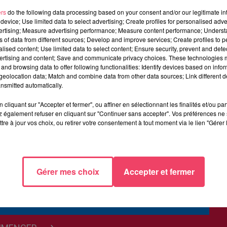
ers
do the following data processing based on your consent and/or our legitimate int
device; Use limited data to select advertising; Create profiles for personalised adver
vertising; Measure advertising performance; Measure content performance; Unders
ns of data from different sources; Develop and improve services; Create profiles to 
alised content; Use limited data to select content; Ensure security, prevent and detect
ertising and content; Save and communicate privacy choices. These technologies
and browsing data to offer following functionalities: Identify devices based on infor
eolocation data; Match and combine data from other data sources; Link different de
nsmitted automatically.
cliquant sur "Accepter et fermer", ou affiner en sélectionnant les finalités et/ou pa
 également refuser en cliquant sur "Continuer sans accepter". Vos préférences ne 
tre à jour vos choix, ou retirer votre consentement à tout moment via le lien "Gérer 
Gérer mes choix
Accepter et fermer