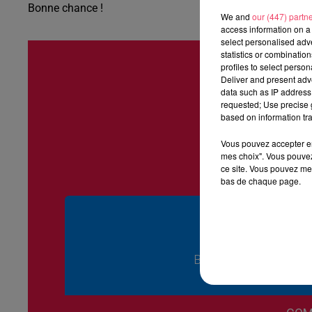
Bonne chance !
We and
our (447) partn
access information on a 
select personalised ad
statistics or combinatio
profiles to select person
Deliver and present adv
data such as IP address 
requested; Use precise g
based on information tra
Vous pouvez accepter en 
mes choix". Vous pouvez
ce site. Vous pouvez met
bas de chaque page.