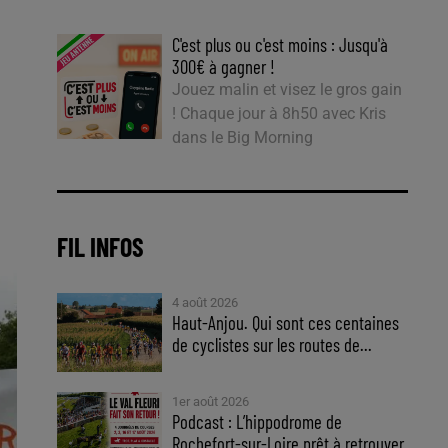
C'est plus ou c'est moins : Jusqu'à
300€ à gagner !
Jouez malin et visez le gros gain
! Chaque jour à 8h50 avec Kris
dans le Big Morning
FIL INFOS
4 août 2026
Haut-Anjou. Qui sont ces centaines
de cyclistes sur les routes de...
1er août 2026
Podcast : L’hippodrome de
Rochefort-sur-Loire prêt à retrouver