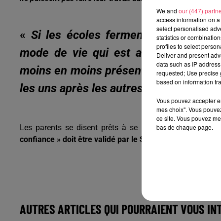
We and
our (447) partn
access information on a 
select personalised ad
«
Si les écoles ferment, le village d
statistics or combinatio
profiles to select person
mode de vie qui est agréable et qu’
Deliver and present adv
data such as IP address 
moins en moins présent et de moins en
requested; Use precise g
based on information tra
les uns après les autres
», précise Fre
Vous pouvez accepter en 
mes choix". Vous pouvez
ce site. Vous pouvez met
bas de chaque page.
Les parents se disent prêts à se mobiliser davantage s
confiance » doit être validé par le Sénat le 13 mai procha
AUTRES ARTICLES QUI POURRAIENT VOUS IN