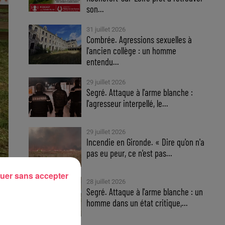
son...
31 juillet 2026
Combrée. Agressions sexuelles à
l'ancien collège : un homme
entendu...
29 juillet 2026
Segré. Attaque à l'arme blanche :
l'agresseur interpellé, le...
29 juillet 2026
Incendie en Gironde. « Dire qu'on n'a
pas eu peur, ce n'est pas...
uer sans accepter
28 juillet 2026
er.
Segré. Attaque à l'arme blanche : un
on
homme dans un état critique,...
ice