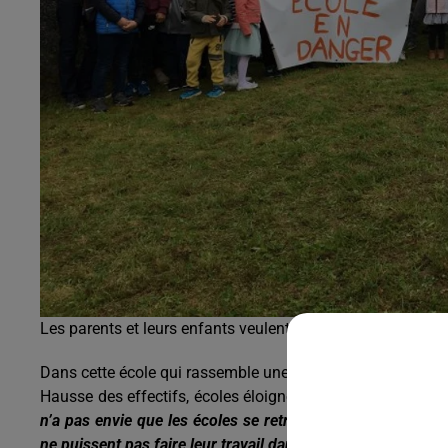
Les parents et leurs enfants veulent garder leur école
Dans cette école qui rassemble une soixantaine d’élèves so
Hausse des effectifs, écoles éloignées, qualité de l’ensei
n’a pas envie que les écoles se retrouvent toutes regroupée
ne puissent pas faire leur travail dans les mêmes conditio