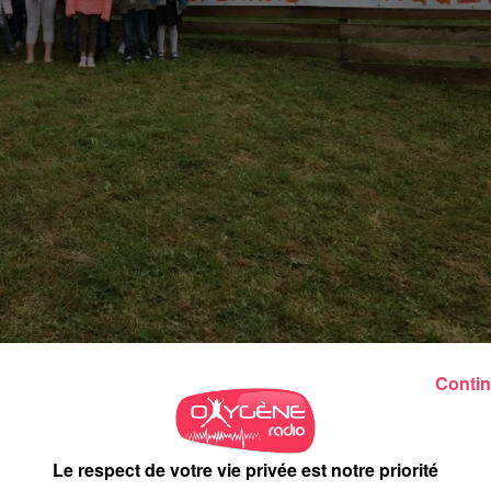
Contin
us 3 classes, on s’inquiète ce que la Loi Blanquer pourra réserv
gnement, tous militent pour garder les écoles en zones rurales, «
s, avec des effectifs élevés et que les instituteurs et institutr
Le respect de votre vie privée est notre priorité
ns
», témoigne Freddy Pineau, président de l’APE.