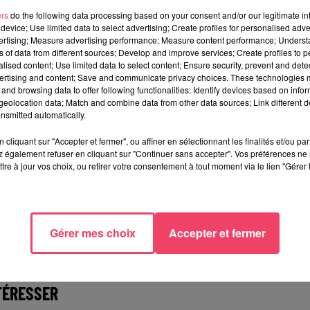
ers
do the following data processing based on your consent and/or our legitimate int
device; Use limited data to select advertising; Create profiles for personalised adver
vertising; Measure advertising performance; Measure content performance; Unders
evient moins attractif. C’est évident que 
ns of data from different sources; Develop and improve services; Create profiles to 
alised content; Use limited data to select content; Ensure security, prevent and detect
on souhaite garder en campagne, serait 
ertising and content; Save and communicate privacy choices. These technologies
and browsing data to offer following functionalities: Identify devices based on infor
 moins désiré, si tous nos services ferme
eolocation data; Match and combine data from other data sources; Link different de
nsmitted automatically.
ddy Pineau.
cliquant sur "Accepter et fermer", ou affiner en sélectionnant les finalités et/ou pa
 également refuser en cliquant sur "Continuer sans accepter". Vos préférences ne 
tre à jour vos choix, ou retirer votre consentement à tout moment via le lien "Gérer 
’ils ne sont pas entendus.
Le projet de loi « pour l’école de
in.
Gérer mes choix
Accepter et fermer
TÉRESSER