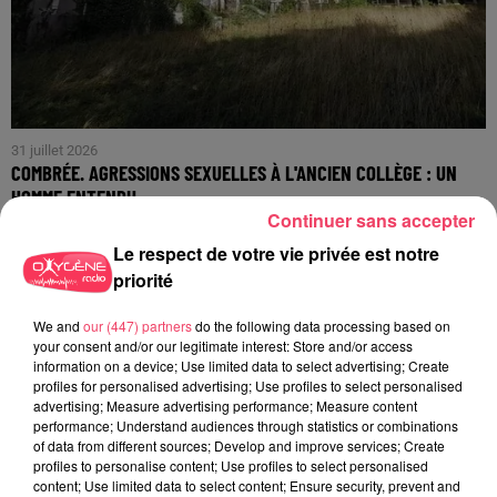
31 juillet 2026
COMBRÉE. AGRESSIONS SEXUELLES À L'ANCIEN COLLÈGE : UN
HOMME ENTENDU...
Continuer sans accepter
Le respect de votre vie privée est notre
priorité
We and
our (447) partners
do the following data processing based on
your consent and/or our legitimate interest: Store and/or access
information on a device; Use limited data to select advertising; Create
profiles for personalised advertising; Use profiles to select personalised
advertising; Measure advertising performance; Measure content
performance; Understand audiences through statistics or combinations
of data from different sources; Develop and improve services; Create
profiles to personalise content; Use profiles to select personalised
content; Use limited data to select content; Ensure security, prevent and