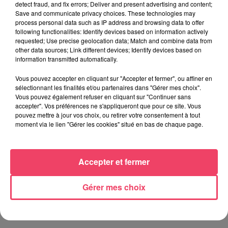
detect fraud, and fix errors; Deliver and present advertising and content;
Save and communicate privacy choices. These technologies may
process personal data such as IP address and browsing data to offer
following functionalities: Identify devices based on information actively
requested; Use precise geolocation data; Match and combine data from
29 juillet 2026
other data sources; Link different devices; Identify devices based on
SEGRÉ. ATTAQUE À L'ARME BLANCHE : L'AGRESSEUR INTERPELLÉ,
information transmitted automatically.
LE...
Vous pouvez accepter en cliquant sur "Accepter et fermer", ou affiner en
sélectionnant les finalités et/ou partenaires dans "Gérer mes choix".
Vous pouvez également refuser en cliquant sur "Continuer sans
JEUX
accepter". Vos préférences ne s'appliqueront que pour ce site. Vous
pouvez mettre à jour vos choix, ou retirer votre consentement à tout
moment via le lien "Gérer les cookies" situé en bas de chaque page.
C'est plus ou c'est moins : Jusqu'à 300€ à gagner
!
Jouez malin et visez le gros gain ! Chaque
Accepter et fermer
jour à 8h50 avec Kris dans le Big Morning
Gérer mes choix