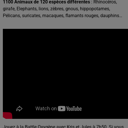
1100 Animaux de 120 espèces différentes
: Rhinocéros,
girafe, Elephants, lions, zèbres, gnous, hippopotames,
Pélicans, suricates, macaques, flamants rouges, dauphins…
Jouez à la Battle Oxygène avec Kris et Jules à 7h50. Si vous