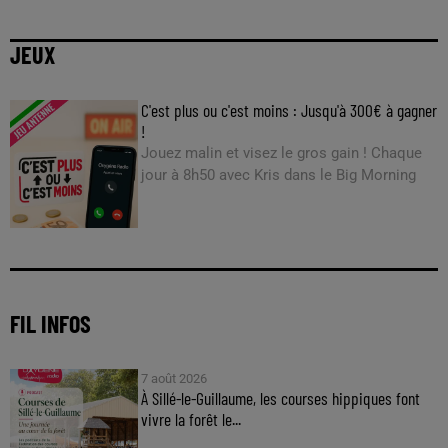
JEUX
C'est plus ou c'est moins : Jusqu'à 300€ à gagner
!
Jouez malin et visez le gros gain ! Chaque
jour à 8h50 avec Kris dans le Big Morning
FIL INFOS
7 août 2026
À Sillé-le-Guillaume, les courses hippiques font
vivre la forêt le...