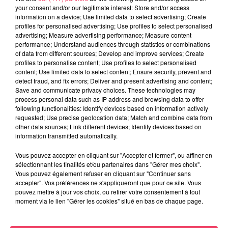
your consent and/or our legitimate interest: Store and/or access
information on a device; Use limited data to select advertising; Create
1er août 2026
profiles for personalised advertising; Use profiles to select personalised
PODCAST : L’HIPPODROME DE ROCHEFORT-SUR-LOIRE PRÊT À
advertising; Measure advertising performance; Measure content
RETROUVER SON...
performance; Understand audiences through statistics or combinations
of data from different sources; Develop and improve services; Create
profiles to personalise content; Use profiles to select personalised
content; Use limited data to select content; Ensure security, prevent and
detect fraud, and fix errors; Deliver and present advertising and content;
Save and communicate privacy choices. These technologies may
process personal data such as IP address and browsing data to offer
following functionalities: Identify devices based on information actively
requested; Use precise geolocation data; Match and combine data from
other data sources; Link different devices; Identify devices based on
information transmitted automatically.
Vous pouvez accepter en cliquant sur "Accepter et fermer", ou affiner en
sélectionnant les finalités et/ou partenaires dans "Gérer mes choix".
Vous pouvez également refuser en cliquant sur "Continuer sans
accepter". Vos préférences ne s'appliqueront que pour ce site. Vous
pouvez mettre à jour vos choix, ou retirer votre consentement à tout
moment via le lien "Gérer les cookies" situé en bas de chaque page.
31 juillet 2026