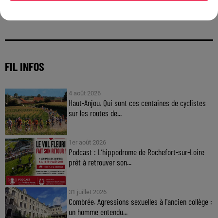
FIL INFOS
4 août 2026
Haut-Anjou. Qui sont ces centaines de cyclistes
sur les routes de...
1er août 2026
Podcast : L’hippodrome de Rochefort-sur-Loire
prêt à retrouver son...
31 juillet 2026
Combrée. Agressions sexuelles à l'ancien collège :
un homme entendu...