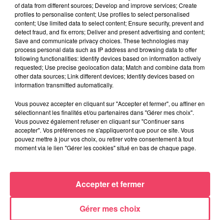
of data from different sources; Develop and improve services; Create
profiles to personalise content; Use profiles to select personalised
content; Use limited data to select content; Ensure security, prevent and
detect fraud, and fix errors; Deliver and present advertising and content;
Save and communicate privacy choices. These technologies may
process personal data such as IP address and browsing data to offer
following functionalities: Identify devices based on information actively
requested; Use precise geolocation data; Match and combine data from
other data sources; Link different devices; Identify devices based on
information transmitted automatically.
29 juillet 2026
Vous pouvez accepter en cliquant sur "Accepter et fermer", ou affiner en
INCENDIE EN GIRONDE. « DIRE QU'ON N'A PAS EU PEUR, CE N'EST
sélectionnant les finalités et/ou partenaires dans "Gérer mes choix".
PAS...
Vous pouvez également refuser en cliquant sur "Continuer sans
accepter". Vos préférences ne s'appliqueront que pour ce site. Vous
pouvez mettre à jour vos choix, ou retirer votre consentement à tout
moment via le lien "Gérer les cookies" situé en bas de chaque page.
JEUX
C'est plus ou c'est moins : Jusqu'à 300€ à gagner
Accepter et fermer
!
Jouez malin et visez le gros gain ! Chaque
Gérer mes choix
jour à 8h50 avec Kris dans le Big Morning