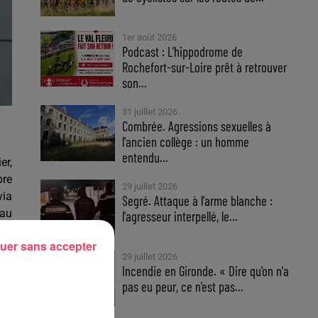
1er août 2026
Podcast : L’hippodrome de
Rochefort-sur-Loire prêt à retrouver
son...
31 juillet 2026
Combrée. Agressions sexuelles à
l'ancien collège : un homme
entendu...
er,
bre
29 juillet 2026
via
Segré. Attaque à l'arme blanche :
 au
l'agresseur interpellé, le...
uer sans accepter
 en
29 juillet 2026
Incendie en Gironde. « Dire qu'on n'a
 le
pas eu peur, ce n'est pas...
 le