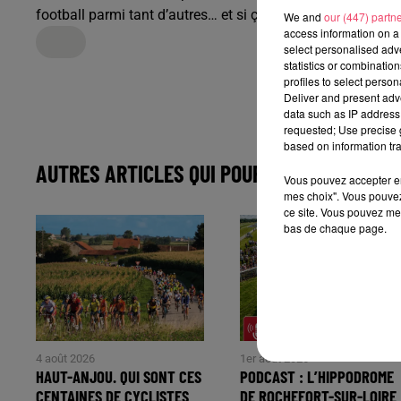
football parmi tant d’autres… et si ça matche, le patron s’e
We and
our (447) partn
access information on a 
select personalised ad
statistics or combinatio
profiles to select person
Deliver and present adv
data such as IP address 
requested; Use precise g
based on information tra
AUTRES ARTICLES QUI POURRAIENT VOUS IN
Vous pouvez accepter en 
mes choix". Vous pouvez
ce site. Vous pouvez met
bas de chaque page.
4 août 2026
1er août 2026
HAUT-ANJOU. QUI SONT CES
PODCAST : L’HIPPODROME
CENTAINES DE CYCLISTES
DE ROCHEFORT-SUR-LOIRE