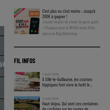
C'est plus ou c'est moins : Jusqu'à
300€ à gagner !
Jouez malin et visez le gros gain
! Chaque jour à 8h50 avec Kris
dans le Big Morning
FIL INFOS
7 août 2026
À Sillé-le-Guillaume, les courses
hippiques font vivre la forêt le...
4 août 2026
Haut-Anjou. Qui sont ces centaines
de cyclistes sur les routes de...