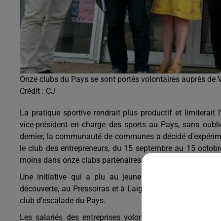
Onze clubs du Pays se sont portés volontaires auprès de V
Crédit :
CJ
La pratique sportive rendrait plus productif et limiterait
vice-président en charge des sports au Pays, sans oublier
dernier, la communauté de communes a décidé d'expérimen
le club des entrepreneurs, du 15 septembre au 15 octobre
moins dans onze clubs partenaires du Pays.
Une initiative qui a plu au jeune club d’escrime dont A
découverte, au Pressoiras et à Laigné. Le club ouvre de p
club d’escalade du Pays.
Les salariés des entreprises volontaires pourront aussi 