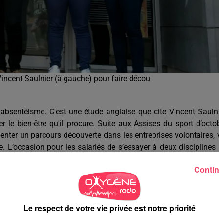
incent Saulnier (à gauche) pour faire décou
 l'absentéisme. C'est une étude anglaise que cite Vincent Saulni
 le bien-être qu'il procure. Suite aux Assises du sport d’octo
ter un parcours découverte dans les entreprises volontaires, 
. L’occasion pour les salariés de s’essayer à deux disciplines
Contin
nita Poirier est la trésorière. Il proposera deux disciplines
lus un cours adulte d’escrime sportive cette année, tout comme
Le respect de votre vie privée est notre priorité
s’essayer au badminton, à la plongée, l’aviron, l’escalade ou