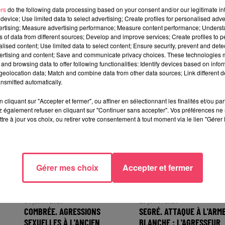
ngage à financer tout ou partie de la licence sportive.
ers
do the following data processing based on your consent and/or our legitimate int
device; Use limited data to select advertising; Create profiles for personalised adver
vertising; Measure advertising performance; Measure content performance; Unders
ns of data from different sources; Develop and improve services; Create profiles to 
alised content; Use limited data to select content; Ensure security, prevent and detect
ertising and content; Save and communicate privacy choices. These technologies
and browsing data to offer following functionalities: Identify devices based on infor
eolocation data; Match and combine data from other data sources; Link different de
nsmitted automatically.
TÉRESSER
cliquant sur "Accepter et fermer", ou affiner en sélectionnant les finalités et/ou pa
 également refuser en cliquant sur "Continuer sans accepter". Vos préférences ne 
tre à jour vos choix, ou retirer votre consentement à tout moment via le lien "Gérer 
Gérer mes choix
Accepter et fermer
31 juillet 2026
29 juillet 2026
COMBRÉE. AGRESSIONS
SEGRÉ. ATTAQUE À L'ARM
SEXUELLES À L'ANCIEN
BLANCHE : L'AGRESSEUR