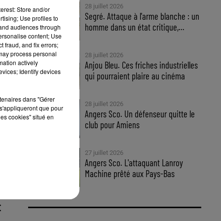
28 juillet 2026
erest: Store and/or
Segré. Attaque à l'arme blanche : un
tising; Use profiles to
homme dans un état critique,...
tand audiences through
personalise content; Use
 fraud, and fix errors;
 may process personal
28 juillet 2026
mation actively
Anjou Bleu. Ces friches industrielles
vices; Identify devices
qui pourraient plaire au cinéma
rtenaires dans "Gérer
28 juillet 2026
s'appliqueront que pour
Angers Sco. Un défenseur quitte le
les cookies" situé en
club pour Amiens
27 juillet 2026
Angers Sco. L'attaquant Lanroy
Machine prêté aux Pays-Bas
E