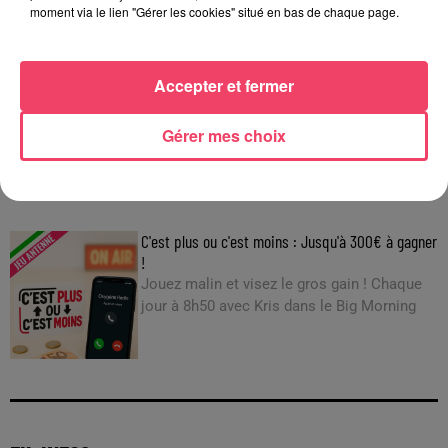
moment via le lien "Gérer les cookies" situé en bas de chaque page.
29 juillet 2026
Accepter et fermer
SEGRÉ. ATTAQUE À L'ARME BLANCHE : L'AGRESSEUR INTERPELLÉ,
LE...
Gérer mes choix
JEUX
C'est plus ou c'est moins : Jusqu'à 300€ à gagner
!
Jouez malin et visez le gros gain ! Chaque
jour à 8h50 avec Kris dans le Big Morning