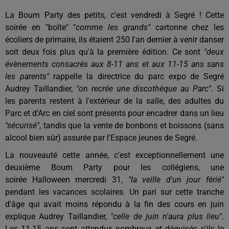
La Boum Party des petits, c'est vendredi à Segré ! Cette
soirée en "boîte" "
comme les grands"
cartonne chez les
écoliers de primaire, ils étaient 250 l'an dernier à venir danser
soit deux fois plus qu'à la première édition. Ce sont
"deux
évènements consacrés aux 8-11 ans et aux 11-15 ans sans
les parents"
rappelle la directrice du parc expo de Segré
Audrey Taillandier,
"on recrée une discothèque au Parc"
. Si
les parents restent à l'extérieur de la salle, des adultes du
Parc et d'Arc en ciel sont présents pour encadrer dans un lieu
"sécurisé"
, tandis que la vente de bonbons et boissons (sans
alcool bien sûr) assurée par l'Espace jeunes de Segré.
La nouveauté cette année, c'est exceptionnellement une
deuxième Boum Party pour les collégiens, une
soirée Halloween mercredi 31,
"la veille d'un jour férié"
pendant les vacances scolaires. Un pari sur cette tranche
d'âge qui avait moins répondu à la fin des cours en juin
explique Audrey Taillandier,
"celle de juin n'aura plus lieu"
.
Les 11-15 ans sont attendus nombreux et déguisés s'ils le