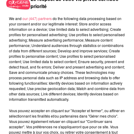
priorité
We and
our (447) partners
do the following data processing based on
your consent and/or our legitimate interest: Store and/or access
information on a device; Use limited data to select advertising; Create
profiles for personalised advertising; Use profiles to select personalised
31 juillet 2026
advertising; Measure advertising performance; Measure content
COMBRÉE. AGRESSIONS SEXUELLES À L'ANCIEN COLLÈGE : UN
performance; Understand audiences through statistics or combinations
HOMME ENTENDU...
of data from different sources; Develop and improve services; Create
profiles to personalise content; Use profiles to select personalised
content; Use limited data to select content; Ensure security, prevent and
detect fraud, and fix errors; Deliver and present advertising and content;
Save and communicate privacy choices. These technologies may
process personal data such as IP address and browsing data to offer
following functionalities: Identify devices based on information actively
requested; Use precise geolocation data; Match and combine data from
other data sources; Link different devices; Identify devices based on
information transmitted automatically.
Vous pouvez accepter en cliquant sur "Accepter et fermer", ou affiner en
sélectionnant les finalités et/ou partenaires dans "Gérer mes choix".
Vous pouvez également refuser en cliquant sur "Continuer sans
accepter". Vos préférences ne s'appliqueront que pour ce site. Vous
pouvez mettre à jour vos choix, ou retirer votre consentement à tout