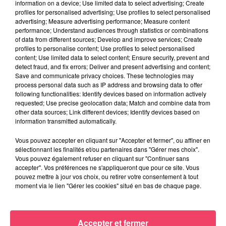
information on a device; Use limited data to select advertising; Create
profiles for personalised advertising; Use profiles to select personalised
advertising; Measure advertising performance; Measure content
performance; Understand audiences through statistics or combinations
of data from different sources; Develop and improve services; Create
profiles to personalise content; Use profiles to select personalised
content; Use limited data to select content; Ensure security, prevent and
detect fraud, and fix errors; Deliver and present advertising and content;
Save and communicate privacy choices. These technologies may
process personal data such as IP address and browsing data to offer
following functionalities: Identify devices based on information actively
requested; Use precise geolocation data; Match and combine data from
other data sources; Link different devices; Identify devices based on
information transmitted automatically.
Vous pouvez accepter en cliquant sur "Accepter et fermer", ou affiner en
sélectionnant les finalités et/ou partenaires dans "Gérer mes choix".
Vous pouvez également refuser en cliquant sur "Continuer sans
accepter". Vos préférences ne s'appliqueront que pour ce site. Vous
29 juillet 2026
pouvez mettre à jour vos choix, ou retirer votre consentement à tout
SEGRÉ. ATTAQUE À L'ARME BLANCHE : L'AGRESSEUR INTERPELLÉ,
moment via le lien "Gérer les cookies" situé en bas de chaque page.
LE...
Accepter et fermer