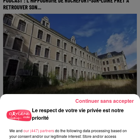
PODCAST : L’HIPPODROME DE ROCHEFORT-SUR-LOIRE PRÊT À
RETROUVER SON...
Continuer sans accepter
Le respect de votre vie privée est notre
priorité
31 juillet 2026
COMBRÉE. AGRESSIONS SEXUELLES À L'ANCIEN COLLÈGE : UN
We and
our (447) partners
do the following data processing based on
HOMME ENTENDU...
your consent and/or our legitimate interest: Store and/or access