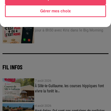
JEUX
Gérer mes choix
C'est plus ou c'est moins : Jusqu'à 300€ à gagner
!
Jouez malin et visez le gros gain ! Chaque
jour à 8h50 avec Kris dans le Big Morning
FIL INFOS
7 août 2026
À Sillé-le-Guillaume, les courses hippiques font
vivre la forêt le...
4 août 2026
Haut-Anjou. Qui sont ces centaines de cyclistes