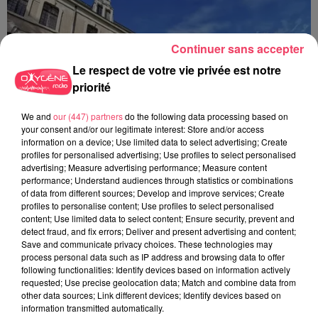
Continuer sans accepter
Le respect de votre vie privée est notre
priorité
We and
our (447) partners
do the following data processing based on
your consent and/or our legitimate interest: Store and/or access
information on a device; Use limited data to select advertising; Create
profiles for personalised advertising; Use profiles to select personalised
advertising; Measure advertising performance; Measure content
performance; Understand audiences through statistics or combinations
of data from different sources; Develop and improve services; Create
profiles to personalise content; Use profiles to select personalised
content; Use limited data to select content; Ensure security, prevent and
31 juillet 2026
detect fraud, and fix errors; Deliver and present advertising and content;
COMBRÉE. AGRESSIONS SEXUELLES À L'ANCIEN COLLÈGE : UN
Save and communicate privacy choices. These technologies may
process personal data such as IP address and browsing data to offer
HOMME ENTENDU...
following functionalities: Identify devices based on information actively
requested; Use precise geolocation data; Match and combine data from
other data sources; Link different devices; Identify devices based on
information transmitted automatically.