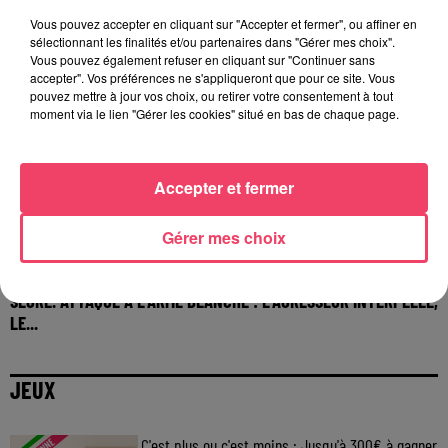
Vous pouvez accepter en cliquant sur "Accepter et fermer", ou affiner en
sélectionnant les finalités et/ou partenaires dans "Gérer mes choix".
Vous pouvez également refuser en cliquant sur "Continuer sans
accepter". Vos préférences ne s'appliqueront que pour ce site. Vous
pouvez mettre à jour vos choix, ou retirer votre consentement à tout
moment via le lien "Gérer les cookies" situé en bas de chaque page.
Accepter et fermer
Gérer mes choix
29 juillet 2026
SEGRÉ. ATTAQUE À L'ARME BLANCHE : L'AGRESSEUR INTERPELLÉ,
LE...
JEUX
C'est plus ou c'est moins : Jusqu'à 300€ à gagner