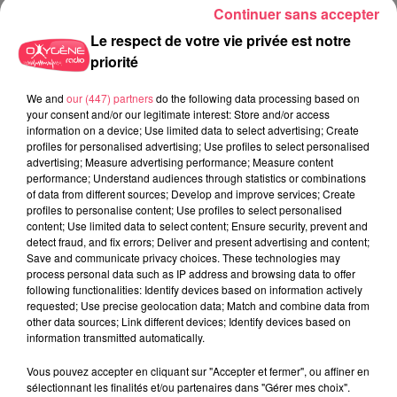
Continuer sans accepter
Le respect de votre vie privée est notre
priorité
We and
our (447) partners
do the following data processing based on
your consent and/or our legitimate interest: Store and/or access
information on a device; Use limited data to select advertising; Create
profiles for personalised advertising; Use profiles to select personalised
advertising; Measure advertising performance; Measure content
performance; Understand audiences through statistics or combinations
of data from different sources; Develop and improve services; Create
profiles to personalise content; Use profiles to select personalised
content; Use limited data to select content; Ensure security, prevent and
1er août 2026
detect fraud, and fix errors; Deliver and present advertising and content;
PODCAST : L’HIPPODROME DE ROCHEFORT-SUR-LOIRE PRÊT À
Save and communicate privacy choices. These technologies may
RETROUVER SON...
process personal data such as IP address and browsing data to offer
following functionalities: Identify devices based on information actively
requested; Use precise geolocation data; Match and combine data from
other data sources; Link different devices; Identify devices based on
information transmitted automatically.
Vous pouvez accepter en cliquant sur "Accepter et fermer", ou affiner en
sélectionnant les finalités et/ou partenaires dans "Gérer mes choix".