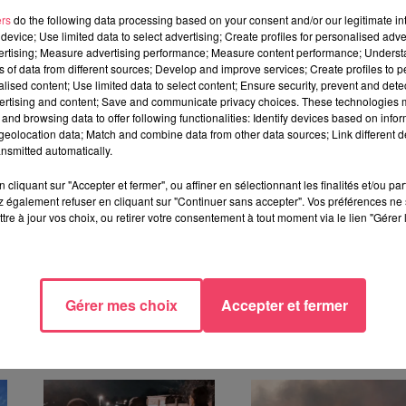
ers
do the following data processing based on your consent and/or our legitimate int
e S au Lycée Jean-Bodin
, il participera aux
"auditions à
device; Use limited data to select advertising; Create profiles for personalised adver
"Kids") ce Vendredi.
vertising; Measure advertising performance; Measure content performance; Unders
ns of data from different sources; Develop and improve services; Create profiles to 
ans déjà il avait participé au casting mais n'était pas arrivé jusqu
alised content; Use limited data to select content; Ensure security, prevent and detect
ertising and content; Save and communicate privacy choices. These technologies
and browsing data to offer following functionalities: Identify devices based on infor
ais. Soutenu par sa famille, il n’a pas baissé les bras et a
eolocation data; Match and combine data from other data sources; Link different de
 TF1.
nsmitted automatically.
ent
,
Jenifer
et/ou
Soprano
vont-ils se retourner ?
cliquant sur "Accepter et fermer", ou affiner en sélectionnant les finalités et/ou pa
 également refuser en cliquant sur "Continuer sans accepter". Vos préférences ne 
tre à jour vos choix, ou retirer votre consentement à tout moment via le lien "Gérer 
Gérer mes choix
Accepter et fermer
TÉRESSER