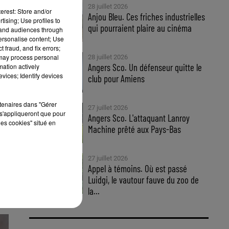
28 juillet 2026
erest: Store and/or
Anjou Bleu. Ces friches industrielles
tising; Use profiles to
qui pourraient plaire au cinéma
tand audiences through
personalise content; Use
'à
 fraud, and fix errors;
 may process personal
28 juillet 2026
Angers Sco. Un défenseur quitte le
mation actively
vices; Identify devices
club pour Amiens
rtenaires dans "Gérer
27 juillet 2026
s'appliqueront que pour
Angers Sco. L'attaquant Lanroy
les cookies" situé en
Machine prêté aux Pays-Bas
27 juillet 2026
Appel à témoins. Où est passé
Luidgi, le vautour fauve du zoo de
la...