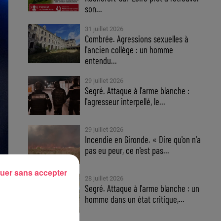
son...
31 juillet 2026
Combrée. Agressions sexuelles à
l'ancien collège : un homme
entendu...
29 juillet 2026
Segré. Attaque à l'arme blanche :
l'agresseur interpellé, le...
29 juillet 2026
Incendie en Gironde. « Dire qu'on n'a
pas eu peur, ce n'est pas...
uer sans accepter
28 juillet 2026
Segré. Attaque à l'arme blanche : un
homme dans un état critique,...