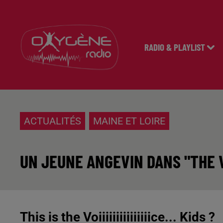
RADIO & PLAYLIST
ACTUALITÉS
MAINE ET LOIRE
UN JEUNE ANGEVIN DANS "THE V
This is the Voiiiiiiiiiiiiiiice... Kids ?