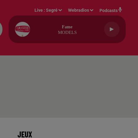
Live :
Segré
Webradios
Podcasts
Fame
MODELS
JEUX