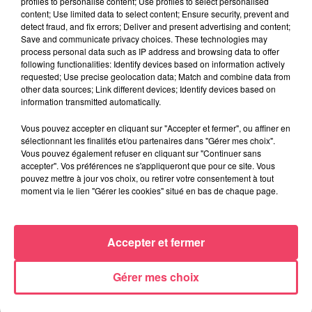
profiles to personalise content; Use profiles to select personalised
content; Use limited data to select content; Ensure security, prevent and
detect fraud, and fix errors; Deliver and present advertising and content;
Save and communicate privacy choices. These technologies may
process personal data such as IP address and browsing data to offer
following functionalities: Identify devices based on information actively
requested; Use precise geolocation data; Match and combine data from
other data sources; Link different devices; Identify devices based on
information transmitted automatically.
Vous pouvez accepter en cliquant sur "Accepter et fermer", ou affiner en
sélectionnant les finalités et/ou partenaires dans "Gérer mes choix".
Vous pouvez également refuser en cliquant sur "Continuer sans
accepter". Vos préférences ne s'appliqueront que pour ce site. Vous
8 juillet 2026
pouvez mettre à jour vos choix, ou retirer votre consentement à tout
HAUT-ANJOU. DES FEUX D'ARTIFICE ANNULÉS EN RAISON DES
moment via le lien "Gérer les cookies" situé en bas de chaque page.
FORTES CHALEURS
Accepter et fermer
Gérer mes choix