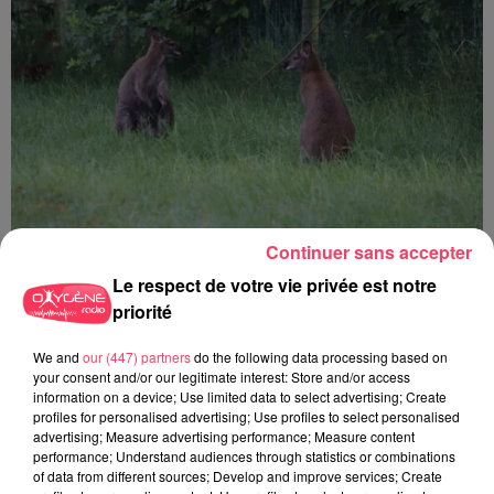
Continuer sans accepter
Le respect de votre vie privée est notre
priorité
17 juillet 2026
HAUT-ANJOU. MOINS DE VISITEURS, MOINS D'ARGENT... VICTIME
DE LA...
We and
our (447) partners
do the following data processing based on
your consent and/or our legitimate interest: Store and/or access
information on a device; Use limited data to select advertising; Create
profiles for personalised advertising; Use profiles to select personalised
advertising; Measure advertising performance; Measure content
performance; Understand audiences through statistics or combinations
of data from different sources; Develop and improve services; Create