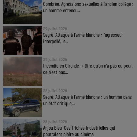
Combrée. Agressions sexuelles à l'ancien collège :
un homme entendu...
29 juillet 2026
Segré. Attaque à l'arme blanche : l'agresseur
interpellé, le...
29 juillet 2026
Incendie en Gironde. « Dire qu'on n'a pas eu peur,
ce n'est pas...
28 juillet 2026
Segré. Attaque à l'arme blanche : un homme dans
un état critique,...
28 juillet 2026
Anjou Bleu. Ces friches industrielles qui
pourraient plaire au cinéma