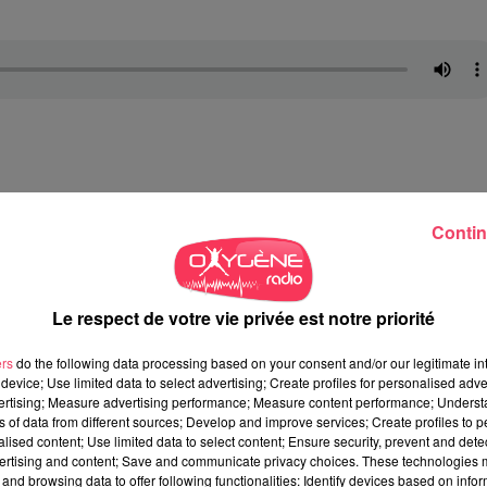
 tract sur le marché de Château-Gont
ier, "
on avait peur de la
Contin
 elle est là. Je me suis fait opérer récemment. J'ai les moyens d
gien. Je ne lui en veux pas, mais ne serait-ce que ça existe, ça 
pas les moyens de payer le surcoût que j'ai payé pour mon opératio
Le respect de votre vie privée est notre priorité
cé naturellement
: "
il y a des temps d'attente invraisemblable aux
s fois au niveau de ses urgences parce qu'il n'avait pas le
ers
do the following data processing based on your consent and/or our legitimate int
device; Use limited data to select advertising; Create profiles for personalised adver
pays aussi riche que la France
".
vertising; Measure advertising performance; Measure content performance; Unders
ns of data from different sources; Develop and improve services; Create profiles to 
alised content; Use limited data to select content; Ensure security, prevent and detect
ICE DÉGRADÉ
" - CAROLINE BRÉMAUD, CHEFFE DES
ertising and content; Save and communicate privacy choices. These technologies
and browsing data to offer following functionalities: Identify devices based on infor