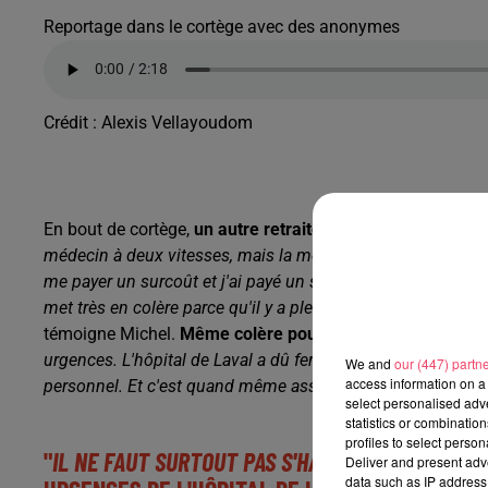
Reportage dans le cortège avec des anonymes
Crédit :
Alexis Vellayoudom
En bout de cortège,
un autre retraité a été sensible à un
médecin à deux vitesses, mais la médecine à deux vitessse,
me payer un surcoût et j'ai payé un surcoût pour mon chirur
met très en colère parce qu'il y a plein de gens qui n'ont 
témoigne Michel.
Même colère pour
Oliv, qui s'est dépla
urgences. L'hôpital de Laval a dû fermer ses portes plusieur
We and
our (447) partn
access information on a 
personnel. Et c'est quand même assez scandaleux dans un 
select personalised ad
statistics or combinatio
profiles to select person
"
IL NE FAUT SURTOUT PAS S'HABITUER À UN SERV
Deliver and present adv
data such as IP address 