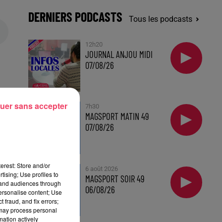
DERNIERS PODCASTS
Tous les podcasts
12h20
JOURNAL ANJOU MIDI
07/08/26
uer sans accepter
7h30
MAGSPORT MATIN 49
e
07/08/26
me
n
",
erest: Store and/or
6 août 2026
tising; Use profiles to
MAGSPORT SOIR 49
tand audiences through
06/08/26
personalise content; Use
 fraud, and fix errors;
 may process personal
mation actively