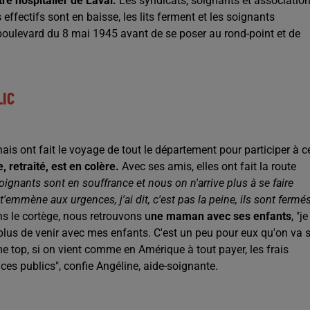
re hospitalier de Laval.
Les syndicats, soignants et associatio
 effectifs sont en baisse, les lits ferment et les soignants
 boulevard du 8 mai 1945 avant de se poser au rond-point et de
LIC
is ont fait le voyage de tout le département pour participer à c
, retraité, est en colère.
Avec ses amis, elles ont fait la route
oignants sont en souffrance et nous on n'arrive plus à se faire
'emmène aux urgences, j'ai dit, c'est pas la peine, ils sont fermé
ans le cortège, nous retrouvons u
ne maman avec ses enfants
, "je
 plus de venir avec mes enfants. C'est un peu pour eux qu'on va 
e top, si on vient comme en Amérique à tout payer, les frais
ces publics", confie Angéline, aide-soignante.