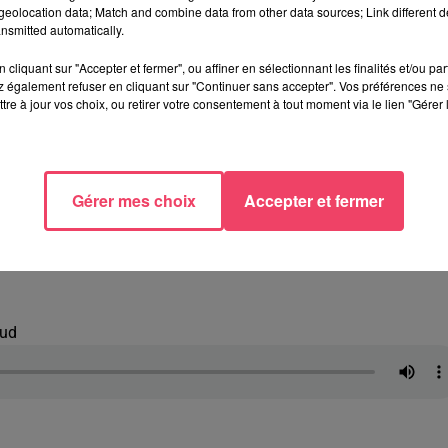
eolocation data; Match and combine data from other data sources; Link different de
nsmitted automatically.
cliquant sur "Accepter et fermer", ou affiner en sélectionnant les finalités et/ou pa
de l'hôpital de Laval. La figure locale est aujourd'hui devenue 
 également refuser en cliquant sur "Continuer sans accepter". Vos préférences ne 
es des urgences du pays. "
La situation est critique parce qu'on a
tre à jour vos choix, ou retirer votre consentement à tout moment via le lien "Gérer 
être difficile
alors que nous en Mayenne, c'est difficile depuis le
mois aussi donc il ne faut surtout pas s'habituer. Parce que, ce qu
rade notre offre de soins et on le regrettera un jour donc il faut
nt que l'État se saisisse de ce dossier qu'est fondamental parce
Gérer mes choix
Accepter et fermer
a se tromper et on va droit dans le mur
", lâche la médecin
aud