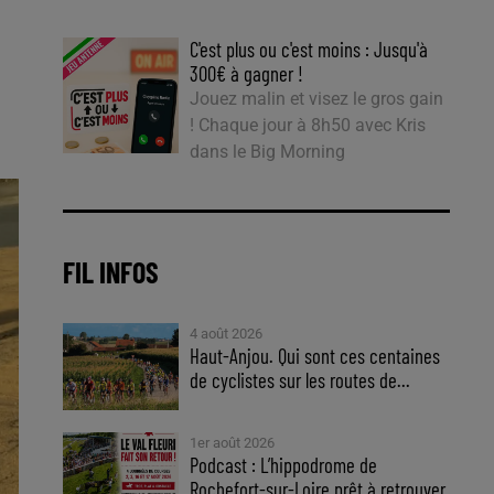
C'est plus ou c'est moins : Jusqu'à
300€ à gagner !
Jouez malin et visez le gros gain
! Chaque jour à 8h50 avec Kris
dans le Big Morning
FIL INFOS
4 août 2026
Haut-Anjou. Qui sont ces centaines
de cyclistes sur les routes de...
1er août 2026
Podcast : L’hippodrome de
Rochefort-sur-Loire prêt à retrouver