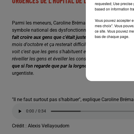
URGENCES DE L'HÔPITAL DE LAVAL
requested; Use precise g
based on information tra
Vous pouvez accepter en 
Parmi les meneurs, Caroline Brémaud, cheffe des urgences 
mes choix". Vous pouvez
symbole national des dysfonctionnements dans les servic
ce site. Vous pouvez met
bas de chaque page.
fait croire aux gens que c'était juste pour l'été que ça allait 
mois d'octobre et ça resterait difficile dans les prochains 
voit c'est que les gens s'habituent et si on s'habitue, on dég
réveiller les gens et éveiller les consciences.
On veut vraime
que si l'on regarde que par la lorgnette des urgences, on v
urgentiste.
"Il ne faut surtout pas s'habituer", explique Caroline Brém
Crédit :
Alexis Vellayoudom