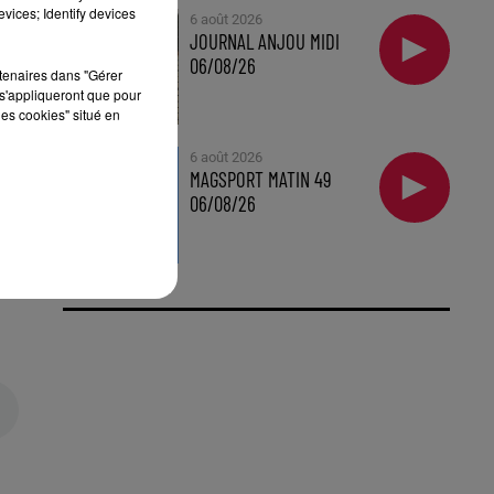
vices; Identify devices
6 août 2026
JOURNAL ANJOU MIDI
06/08/26
rtenaires dans "Gérer
un
s'appliqueront que pour
les cookies" situé en
6 août 2026
'on
MAGSPORT MATIN 49
06/08/26