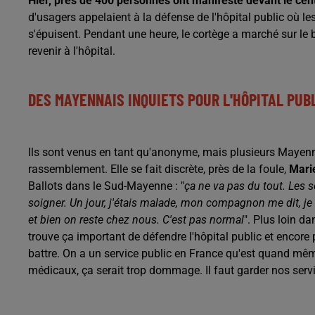
Hier, près de 400 personnes ont manifesté devant le cent
d'usagers appelaient à la défense de l'hôpital public où les
s'épuisent. Pendant une heure, le cortège a marché sur le
revenir à l'hôpital.
DES MAYENNAIS INQUIETS POUR L'HÔPITAL PUB
Ils sont venus en tant qu'anonyme, mais plusieurs Mayenna
rassemblement. Elle se fait discrète, près de la foule,
Marie
Ballots dans le Sud-Mayenne : "
ça ne va pas du tout. Les s
soigner. Un jour, j'étais malade, mon compagnon me dit, je t
et bien on reste chez nous. C'est pas normal
". Plus loin d
trouve ça important de défendre l'hôpital public et encore
battre. On a un service public en France qu'est quand mêm
médicaux, ça serait trop dommage. Il faut garder nos servi