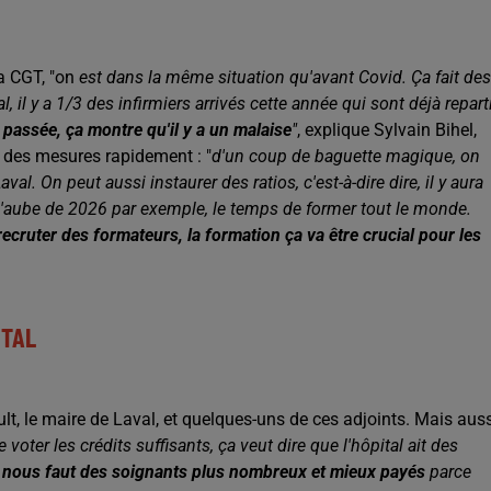
a CGT, "on
est dans la même situation qu'avant Covid. Ça fait des
, il y a 1/3 des infirmiers arrivés cette année qui sont déjà repart
 passée, ça montre qu'il y a un malaise
"
, explique Sylvain Bihel,
e des mesures rapidement : "
d'un coup de baguette magique, on
al. On peut aussi instaurer des ratios, c'est-à-dire dire, il y aura
à l'aube de 2026 par exemple, le temps de former tout le monde.
recruter des formateurs, la formation ça va être crucial pour les
ITAL
lt, le maire de Laval, et quelques-uns de ces adjoints. Mais aus
e voter les crédits suffisants, ça veut dire que l'hôpital ait des
il nous faut des soignants plus nombreux et mieux payés
parce