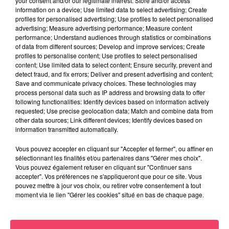
your consent and/or our legitimate interest: Store and/or access
31 juillet 2026
information on a device; Use limited data to select advertising; Create
COMBRÉE. AGRESSIONS SEXUELLES À L'ANCIEN COLLÈGE : UN
profiles for personalised advertising; Use profiles to select personalised
HOMME ENTENDU...
advertising; Measure advertising performance; Measure content
performance; Understand audiences through statistics or combinations
of data from different sources; Develop and improve services; Create
profiles to personalise content; Use profiles to select personalised
content; Use limited data to select content; Ensure security, prevent and
detect fraud, and fix errors; Deliver and present advertising and content;
Save and communicate privacy choices. These technologies may
process personal data such as IP address and browsing data to offer
following functionalities: Identify devices based on information actively
requested; Use precise geolocation data; Match and combine data from
other data sources; Link different devices; Identify devices based on
information transmitted automatically.
Vous pouvez accepter en cliquant sur "Accepter et fermer", ou affiner en
sélectionnant les finalités et/ou partenaires dans "Gérer mes choix".
Vous pouvez également refuser en cliquant sur "Continuer sans
accepter". Vos préférences ne s'appliqueront que pour ce site. Vous
pouvez mettre à jour vos choix, ou retirer votre consentement à tout
moment via le lien "Gérer les cookies" situé en bas de chaque page.
29 juillet 2026
SEGRÉ. ATTAQUE À L'ARME BLANCHE : L'AGRESSEUR INTERPELLÉ,