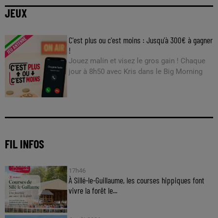
JEUX
C'est plus ou c'est moins : Jusqu'à 300€ à gagner
!
Jouez malin et visez le gros gain ! Chaque
jour à 8h50 avec Kris dans le Big Morning
FIL INFOS
17h46
À Sillé-le-Guillaume, les courses hippiques font
vivre la forêt le...