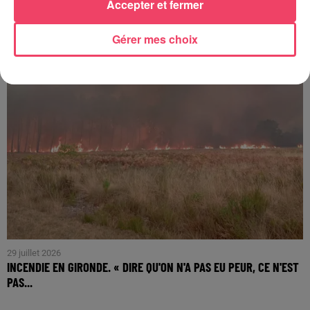
LE...
Accepter et fermer
Gérer mes choix
29 juillet 2026
INCENDIE EN GIRONDE. « DIRE QU'ON N'A PAS EU PEUR, CE N'EST
PAS...