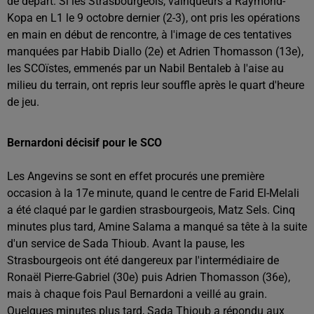
de départ. Si les Strasbourgeois, vainqueurs à Raymond-
Kopa en L1 le 9 octobre dernier (2-3), ont pris les opérations
en main en début de rencontre, à l'image de ces tentatives
manquées par Habib Diallo (2e) et Adrien Thomasson (13e),
les SCOïstes, emmenés par un Nabil Bentaleb à l'aise au
milieu du terrain, ont repris leur souffle après le quart d'heure
de jeu.
Bernardoni décisif pour le SCO
Les Angevins se sont en effet procurés une première
occasion à la 17e minute, quand le centre de Farid El-Melali
a été claqué par le gardien strasbourgeois, Matz Sels. Cinq
minutes plus tard, Amine Salama a manqué sa tête à la suite
d'un service de Sada Thioub. Avant la pause, les
Strasbourgeois ont été dangereux par l'intermédiaire de
Ronaël Pierre-Gabriel (30e) puis Adrien Thomasson (36e),
mais à chaque fois Paul Bernardoni a veillé au grain.
Quelques minutes plus tard, Sada Thioub a répondu aux