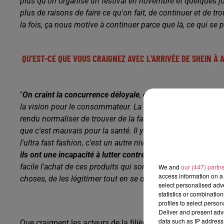
plus qu'on organise un festival en novembre
et quelques jo
plus de raisons de faire ce qu'on fait,
de continuer et de tro
la fois, ça nous motive à continuer parce que là, ce qui se
QU'EST-CE QUE VOUS CRAIGNEZ AVEC L'ARRIVÉE DE SHEIN À
"
On craint la concurrence déloyale
, que ça légitime la con
la vision pour le consommateur. L
a barrière entre l'ultra fa
rendu normaliser de trouver de la fast fashion, alors qu'il
y 
que c'est mauvais pour la santé.
Il y a un rapport sorti que
l
'ultra fast fashion, c'est un autre niveau.
I
ls ont des manqu
ils ont une incapacité à lutter contre le travail des enfants e
facile l'achat de ces produits qui sont issus de conditions 
We and
our (447) partn
access information on a 
choses, de les légitimer tout en se donnant une belle image
select personalised ad
statistics or combinatio
profiles to select person
Deliver and present adv
data such as IP address 
Que craignent les acteurs de la filière textile ?