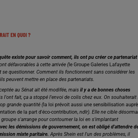
AIT EN QUOI ?
quête existe pour savoir comment, ils ont pu créer ce partenariat
sont défavorables à cette arrivée (
l
e Groupe Galeries Lafayette
t se questionner. Comment ils fonctionnent sans considérer les
s peuvent mettre en place des partenariats.
acceptée au Sénat ait été modifée, mais
il y a de bonnes choses
s l'ont fait, ça a stoppé l'envoi de colis chez eux. On souhaiterait 
rop grande quantité (
la loi prévoit aussi une sensibilisation aupr
tation de la part d'éco-contribution,
ndlr). Elle ne cible désorma
e groupe s'arrange pour contourner la loi en s'implantant
vec les démissions de gouvernement, on est obligé d'attendre d
ission mixte paritaire.
Après Shein est l'un des problèmes, il