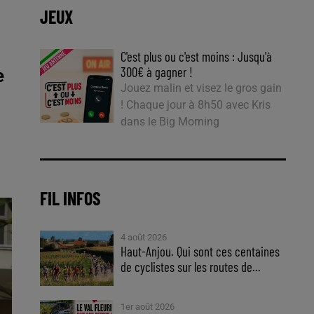
JEUX
C'est plus ou c'est moins : Jusqu'à
300€ à gagner !
e
Jouez malin et visez le gros gain
! Chaque jour à 8h50 avec Kris
dans le Big Morning
FIL INFOS
4 août 2026
Haut-Anjou. Qui sont ces centaines
de cyclistes sur les routes de...
1er août 2026