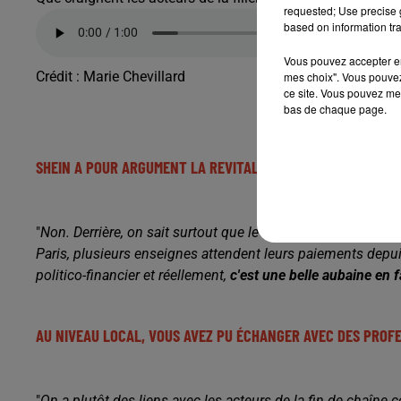
requested; Use precise g
based on information tra
Vous pouvez accepter en 
Crédit :
Marie Chevillard
mes choix". Vous pouvez
ce site. Vous pouvez met
bas de chaque page.
SHEIN A POUR ARGUMENT LA REVITALISATION DES CENTRE-VI
"
Non. Derrière, on sait surtout que le Groupe SGM, Société
Paris, plusieurs enseignes attendent leurs paiements depui
politico-financier et réellement,
c'est une belle aubaine en f
AU NIVEAU LOCAL, VOUS AVEZ PU ÉCHANGER AVEC DES PROFE
"
On a plutôt
des liens avec les acteurs de la fin de chaîne c