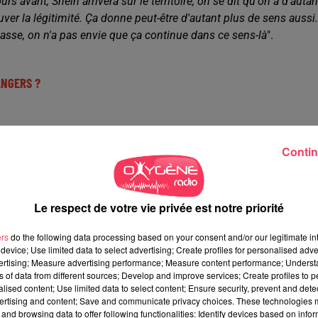
urs avant, Shein arrivera sur le territoire, on se dit qu'on a d'autan
uver la légitimité.
Ça donne peut-être d'autant plus de sens aussi.
 passe, on n'a pas envie que ça continue dans ce sens-là
".
 ANGERS ?
sommation de ces produits et donc de l'ultra-fast fashion.
Ça flou
Contin
st fashion et la fast fashion est en train de se réduire. Déjà, on a
a déjà suffisamment de statistiques qui prouvent que ça pollue,
lques jours avant l'annonce qui démontrait pourquoi Shein, c'est
ements incroyables sur les droits humains, sur l'environnement,
Le respect de votre vie privée est notre priorité
t le travail forcé.
Et là, en arrivant dans les magasins, on rend pl
abusives, de trafic humain.
On est en train de normaliser les
ers
do the following data processing based on your consent and/or our legitimate int
device; Use limited data to select advertising; Create profiles for personalised adver
 dans les Galeries Lafayette.
"
vertising; Measure advertising performance; Measure content performance; Unders
ns of data from different sources; Develop and improve services; Create profiles to 
alised content; Use limited data to select content; Ensure security, prevent and detect
ertising and content; Save and communicate privacy choices. These technologies
and browsing data to offer following functionalities: Identify devices based on infor