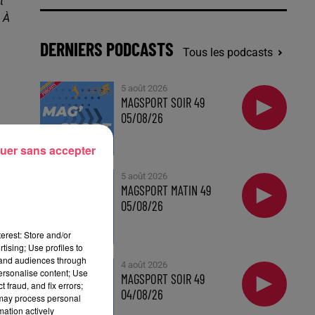
t
À
DERNIERS PODCASTS
Tous les podcasts
5 août 2026
MAGSPORT SOIR 49
05/08/26
te
uer sans accepter
5 août 2026
MAGSPORT MATIN 49
05/08/26
us
erest: Store and/or
tising; Use profiles to
tand audiences through
4 août 2026
personalise content; Use
MAGSPORT SOIR 49
 fraud, and fix errors;
04/08/26
 may process personal
mation actively