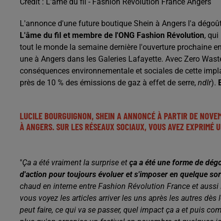
Crédit :
L'âme du fil - Fashion Revolution France Angers
L'annonce d'une future boutique Shein à Angers l'a dégoû
L'âme du fil et membre de l'ONG Fashion Révolution
, qu
tout le monde la semaine dernière l'ouverture prochaine e
une à Angers dans les Galeries Lafayette.
Avec Zero Waste
conséquences environnementale
et sociales de cette impl
près de 10 % des émissions de gaz à effet de serre,
ndlr
).
LUCILE BOURGUIGNON, SHEIN A ANNONCÉ À PARTIR DE NOVE
À ANGERS. SUR LES RÉSEAUX SOCIAUX, VOUS AVEZ EXPRIMÉ 
"
Ça a été vraiment la surprise et
ça a été une forme de dégoû
d'action
pour toujours évoluer et s'imposer en quelque sort
chaud en interne entre Fashion Révolution France et
aussi
vous voyez les articles arriver les uns après les autres dès 
peut faire, ce qui va se passer, quel impact ça a et
puis comm