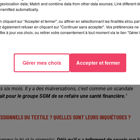
eolocation data; Match and combine data from other data sources; Link different de
nsmitted automatically.
cliquant sur "Accepter et fermer", ou affiner en sélectionnant les finalités et/ou pa
 également refuser en cliquant sur "Continuer sans accepter". Vos préférences ne 
tre à jour vos choix, ou retirer votre consentement à tout moment via le lien "Gérer 
LLES, VOUS Y CROYEZ ?
Gérer mes choix
Accepter et fermer
 des Grands Magasins, a des problèmes financiers.
Au BHV de
s six mois.
Il y a des malversations, c'est comme un scandale
ait pour le groupe SGM de se refaire une santé financière.
"
SSIONNELS DU TEXTILE ? QUELLES SONT LEURS INQUIÉTUDES ?
omme le tri et le réemploi.
D
éjà qu'il y a tellement de soucis sur l