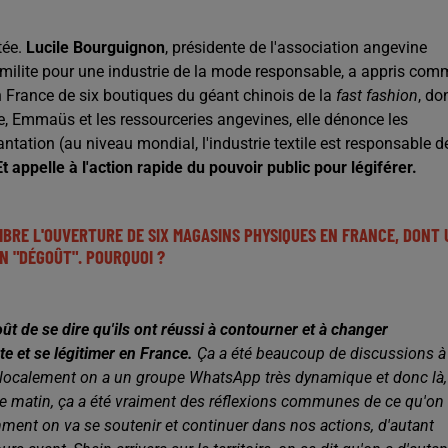
tée.
Lucile Bourguignon
, présidente de l'association angevine
i milite pour une industrie de la mode responsable,
a appris com
n France de six boutiques du géant chinois de la
fast fashion
, do
, Emmaüs et les ressourceries angevines, elle dénonce les
antation (au niveau mondial, l'industrie textile est responsable d
Et appelle à l'action rapide du pouvoir public pour légiférer.
MBRE L'OUVERTURE DE SIX MAGASINS PHYSIQUES EN FRANCE, DONT 
UN "DÉGOÛT". POURQUOI ?
t de se dire qu'ils ont réussi à contourner et à changer
e et se légitimer en France.
Ça a été beaucoup de discussions à
 localement on a un groupe WhatsApp très dynamique et donc là,
le matin,
ça a été vraiment des réflexions communes de ce qu'on
ent on va se soutenir et continuer dans nos actions, d'autant