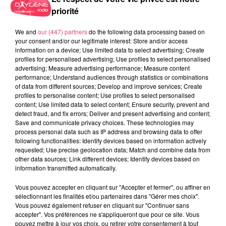
priorité
We and
our (447) partners
do the following data processing based on
your consent and/or our legitimate interest: Store and/or access
information on a device; Use limited data to select advertising; Create
profiles for personalised advertising; Use profiles to select personalised
advertising; Measure advertising performance; Measure content
performance; Understand audiences through statistics or combinations
31 juillet 2026
of data from different sources; Develop and improve services; Create
COMBRÉE. AGRESSIONS SEXUELLES À L'ANCIEN COLLÈGE : UN
profiles to personalise content; Use profiles to select personalised
HOMME ENTENDU...
content; Use limited data to select content; Ensure security, prevent and
detect fraud, and fix errors; Deliver and present advertising and content;
Save and communicate privacy choices. These technologies may
process personal data such as IP address and browsing data to offer
following functionalities: Identify devices based on information actively
requested; Use precise geolocation data; Match and combine data from
other data sources; Link different devices; Identify devices based on
information transmitted automatically.
Vous pouvez accepter en cliquant sur "Accepter et fermer", ou affiner en
sélectionnant les finalités et/ou partenaires dans "Gérer mes choix".
Vous pouvez également refuser en cliquant sur "Continuer sans
accepter". Vos préférences ne s'appliqueront que pour ce site. Vous
pouvez mettre à jour vos choix, ou retirer votre consentement à tout