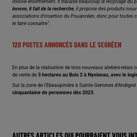
innove énormément. Il travaille beaucoup le recyclage du pla
innove, il fait de la recherche
, il propose des produits nouv
associations d'insertion du Pouancéen, donc pour toutes ces
le faire connaître"
.
120 POSTES ANNONCÉS DANS LE SEGRÉEN
En plus de la réalisation de trois nouveaux ateliers-rela
de vente de
3 hectares au Bois 2 à Nyoiseau, avec le logi
Sur la zone de l'Ebeaupinière à Sainte Gemmes d'Andigné 
cinquantaine de personnes dès 2023
.
AUTRES ARTICLES QUI POURRAIENT VOUS IN