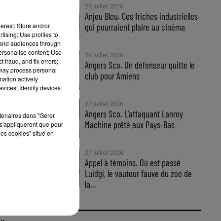
28 juillet 2026
Anjou Bleu. Ces friches industrielles
erest: Store and/or
qui pourraient plaire au cinéma
tising; Use profiles to
tand audiences through
personalise content; Use
28 juillet 2026
 fraud, and fix errors;
Angers Sco. Un défenseur quitte le
 may process personal
club pour Amiens
mation actively
vices; Identify devices
27 juillet 2026
e
Angers Sco. L'attaquant Lanroy
rtenaires dans "Gérer
Machine prêté aux Pays-Bas
s'appliqueront que pour
les cookies" situé en
ec
27 juillet 2026
Appel à témoins. Où est passé
Luidgi, le vautour fauve du zoo de
la...