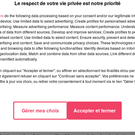
 annulée que les élus locaux ont renoncé à
mettre en avant des
Le respect de votre vie privée est notre priorité
ré-en-Anjou Bleu Geneviève Coquereau (l'Association de
on Philippe Bolo (le Rugby Club du Haut-Anjou), le président
ers
do the following data processing based on your consent and/or our legitimate int
device; Use limited data to select advertising; Create profiles for personalised adver
vertising; Measure advertising performance; Measure content performance; Unders
ns of data from different sources; Develop and improve services; Create profiles to 
alised content; Use limited data to select content; Ensure security, prevent and detect
ertising and content; Save and communicate privacy choices. These technologies
and browsing data to offer following functionalities: Identify devices based on infor
eolocation data; Match and combine data from other data sources; Link different de
nsmitted automatically.
di 2 mars chez lui, à
Global Recov. Créée en 2013
, la société d
cliquant sur "Accepter et fermer", ou affiner en sélectionnant les finalités et/ou pa
 la Communauté de communes sur la zone de la Grand Prée à
 également refuser en cliquant sur "Continuer sans accepter". Vos préférences ne 
nd, à Chazé-Henry.
tre à jour vos choix, ou retirer votre consentement à tout moment via le lien "Gérer 
par ABC pour son retour à Pouancé, zone d'activité de la Pidaie. Av
les 10 salariés dont des personnes en réinsertion. En 2021, Global
 7 salariés supplémentaires.
Elle travaille aussi avec des
Gérer mes choix
Accepter et fermer
réalise les
phases 2 et 3 de son extension avec un nouveau
s en perspective.
sident de la Communauté de communes :
"c'est quelqu'un qui