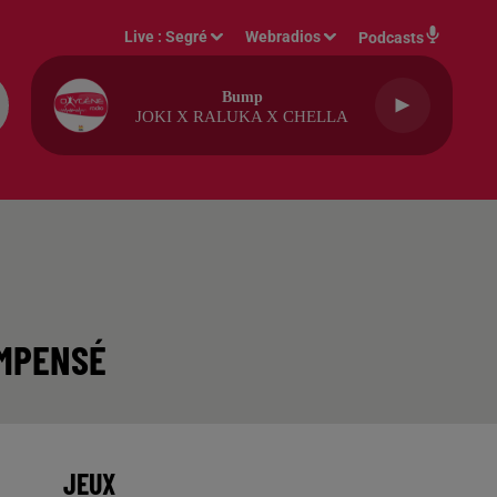
Live :
Segré
Webradios
Podcasts
Bump
JOKI X RALUKA X CHELLA
OMPENSÉ
JEUX