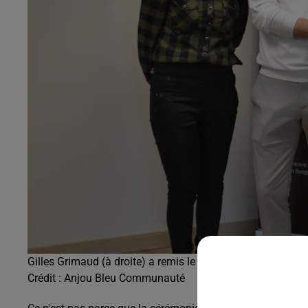
Gilles Grimaud (à droite) a remis le Trophée de l'économi
Crédit :
Anjou Bleu Communauté