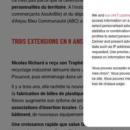
Ce n'est pas parce que la cérémonie des voeux 2022 a été
personnalités du territoire
. A l'instar de la maire de Seg
commerçants AssAnBle) et du député de la 7e circonscripti
We and
our (447) partn
access information on a 
d'Anjou Bleu Communauté (ABC) a choisi son lauréat.
select personalised ad
statistics or combinatio
profiles to select person
TROIS EXTENSIONS EN 8 ANS
Deliver and present adv
data such as IP address 
requested; Use precise g
based on information tra
Nicolas Richard a reçu son Trophée de l'économie
mercre
Vous pouvez accepter en 
recyclage industriel démarre dans un bâtiment-relais de
mes choix". Vous pouvez
Pouancé, puis emménage dans un bâtiment privé plus gra
ce site. Vous pouvez met
bas de chaque page.
Il y a trois ans, elle rachète la nouvelle usine construite 
la
fabrication de billes de plastique recyclé
, elle atteint 
Recov augmente son rythme de production en embauchant
associations d'insertion locales
. Cette année, l'entreprise 
bâtiment
, de nouveaux équipements, et 5 nouveaux emploi
Une croissance rapide que salue Gilles Grimaud
, le pré