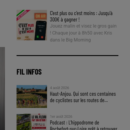
C'est plus ou c'est moins : Jusqu'à
300€ à gagner !
Jouez malin et visez le gros gain
! Chaque jour à 8h50 avec Kris
dans le Big Morning
FIL INFOS
4 août 2026
Haut-Anjou. Qui sont ces centaines
de cyclistes sur les routes de...
1er août 2026
Podcast : L’hippodrome de
Rochefort-sur-Loire prêt à retrouver