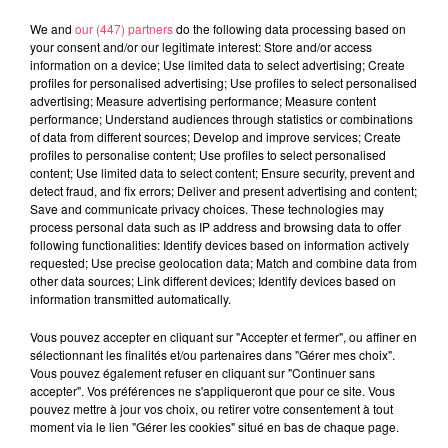
We and
our (447) partners
do the following data processing based on
your consent and/or our legitimate interest: Store and/or access
information on a device; Use limited data to select advertising; Create
profiles for personalised advertising; Use profiles to select personalised
31 juillet 2026
advertising; Measure advertising performance; Measure content
COMBRÉE. AGRESSIONS SEXUELLES À L'ANCIEN COLLÈGE : UN
performance; Understand audiences through statistics or combinations
of data from different sources; Develop and improve services; Create
HOMME ENTENDU...
profiles to personalise content; Use profiles to select personalised
content; Use limited data to select content; Ensure security, prevent and
detect fraud, and fix errors; Deliver and present advertising and content;
Save and communicate privacy choices. These technologies may
process personal data such as IP address and browsing data to offer
following functionalities: Identify devices based on information actively
requested; Use precise geolocation data; Match and combine data from
other data sources; Link different devices; Identify devices based on
information transmitted automatically.
Vous pouvez accepter en cliquant sur "Accepter et fermer", ou affiner en
sélectionnant les finalités et/ou partenaires dans "Gérer mes choix".
Vous pouvez également refuser en cliquant sur "Continuer sans
accepter". Vos préférences ne s'appliqueront que pour ce site. Vous
pouvez mettre à jour vos choix, ou retirer votre consentement à tout
moment via le lien "Gérer les cookies" situé en bas de chaque page.