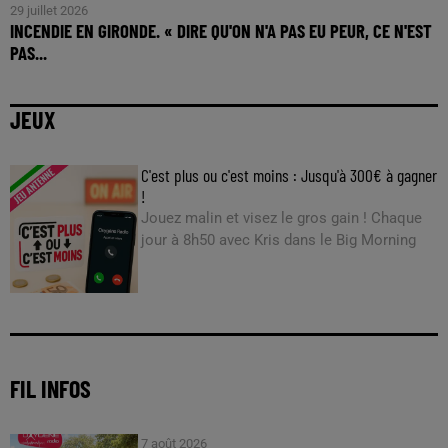
29 juillet 2026
INCENDIE EN GIRONDE. « DIRE QU'ON N'A PAS EU PEUR, CE N'EST
PAS...
JEUX
C'est plus ou c'est moins : Jusqu'à 300€ à gagner
!
Jouez malin et visez le gros gain ! Chaque
jour à 8h50 avec Kris dans le Big Morning
FIL INFOS
7 août 2026