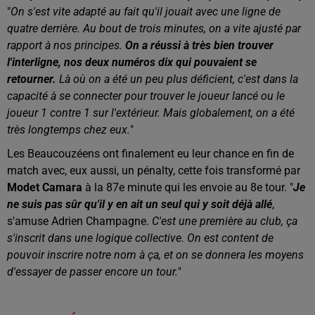
"
On s'est vite adapté au fait qu'il jouait
avec une ligne de
quatre derrière. A
u bout de trois minutes,
on a vite ajusté par
rapport à nos principes.
O
n a réussi à très bien trouver
l'interligne, n
os deux numéros dix qui pouvaient se
retourner.
Là où on a été un peu plus déficient,
c'est dans la
capacité à se connecter
pour trouver le joueur lancé ou
le
joueur 1 contre 1 sur l'extérieur.
Mais globalement, o
n a été
très longtemps chez eux.
"
Les Beaucouzéens ont finalement eu leur chance en fin de
match avec, eux aussi, un pénalty, cette fois transformé par
Modet Camara
à la 87e minute qui les envoie au 8e tour. "
J
e
ne suis pas sûr qu'il y en ait un seul qui y soit déjà allé
,
s'amuse Adrien Champagne.
C
'est une première au club,
ça
s'inscrit dans une logique collective. O
n est content de
pouvoir inscrire notre nom à ça,
et on se donnera les moyens
d'essayer de passer encore un tour.
"