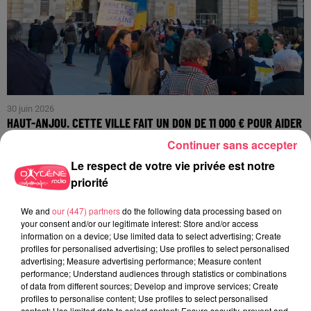
30 juin 2026
HAUT-ANJOU. CETTE VILLE FAIT UN DON DE 11 000 € POUR AIDER
À...
Continuer sans accepter
Le respect de votre vie privée est notre
priorité
We and
our (447) partners
do the following data processing based on
your consent and/or our legitimate interest: Store and/or access
information on a device; Use limited data to select advertising; Create
profiles for personalised advertising; Use profiles to select personalised
advertising; Measure advertising performance; Measure content
performance; Understand audiences through statistics or combinations
of data from different sources; Develop and improve services; Create
profiles to personalise content; Use profiles to select personalised
content; Use limited data to select content; Ensure security, prevent and