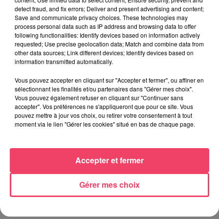
detect fraud, and fix errors; Deliver and present advertising and content;
Save and communicate privacy choices. These technologies may
process personal data such as IP address and browsing data to offer
following functionalities: Identify devices based on information actively
requested; Use precise geolocation data; Match and combine data from
other data sources; Link different devices; Identify devices based on
24 juin 2026
information transmitted automatically.
DANS LE HAUT-ANJOU. DES PROJETS DE RECHERCHE MÉDICALE
AUTOUR DES...
Vous pouvez accepter en cliquant sur "Accepter et fermer", ou affiner en
sélectionnant les finalités et/ou partenaires dans "Gérer mes choix".
Vous pouvez également refuser en cliquant sur "Continuer sans
JEUX
accepter". Vos préférences ne s'appliqueront que pour ce site. Vous
pouvez mettre à jour vos choix, ou retirer votre consentement à tout
moment via le lien "Gérer les cookies" situé en bas de chaque page.
C'est plus ou c'est moins : Jusqu'à 300€ à gagner
!
Jouez malin et visez le gros gain ! Chaque
Accepter et fermer
jour à 8h50 avec Kris dans le Big Morning
Gérer mes choix