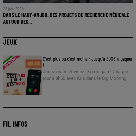
24 juin 2026
DANS LE HAUT-ANJOU. DES PROJETS DE RECHERCHE MÉDICALE
AUTOUR DES...
JEUX
C'est plus ou c'est moins : Jusqu'à 300€ à gagner
!
Jouez malin et visez le gros gain ! Chaque
jour à 8h50 avec Kris dans le Big Morning
FIL INFOS