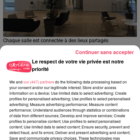
Chaque salle est connectée à des lieux partagés
Crédit :
Alexis Vellayoudom
Continuer sans accepter
Le respect de votre vie privée est notre
priorité
Des box individuels de répétitions sont mis à disposition au
dernier étage. Le rez-de-chaussée accueille des salles
We and
our (447) partners
do the following data processing based on
équipées de murs en béton armé de 1,5 mètre d'épaisseur
your consent and/or our legitimate interest: Store and/or access
information on a device; Use limited data to select advertising; Create
pour l'enregistrement ou la pratique musicale. Elles seront
profiles for personalised advertising; Use profiles to select personalised
ouvertes 24h/24 et 7 jours/7. La dizaine de grandes salles
advertising; Measure advertising performance; Measure content
du bâtiment, dont l'auditorium, sont toutes connectées à un
performance; Understand audiences through statistics or combinations
of data from different sources; Develop and improve services; Create
studio d'enregistrement.
profiles to personalise content; Use profiles to select personalised
content; Use limited data to select content; Ensure security, prevent and
detect fraud, and fix errors; Deliver and present advertising and content;
Save and communicate privacy choices. These technologies may