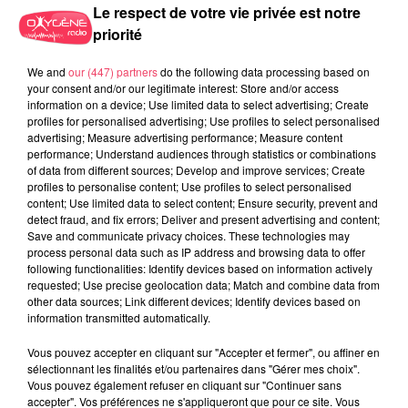
Le respect de votre vie privée est notre
priorité
We and
our (447) partners
do the following data processing based on
your consent and/or our legitimate interest: Store and/or access
information on a device; Use limited data to select advertising; Create
profiles for personalised advertising; Use profiles to select personalised
advertising; Measure advertising performance; Measure content
performance; Understand audiences through statistics or combinations
of data from different sources; Develop and improve services; Create
profiles to personalise content; Use profiles to select personalised
27 juillet 2026
content; Use limited data to select content; Ensure security, prevent and
ANGERS SCO. L'ATTAQUANT LANROY MACHINE PRÊTÉ AUX PAYS-
detect fraud, and fix errors; Deliver and present advertising and content;
Save and communicate privacy choices. These technologies may
BAS
process personal data such as IP address and browsing data to offer
following functionalities: Identify devices based on information actively
requested; Use precise geolocation data; Match and combine data from
other data sources; Link different devices; Identify devices based on
information transmitted automatically.
Vous pouvez accepter en cliquant sur "Accepter et fermer", ou affiner en
sélectionnant les finalités et/ou partenaires dans "Gérer mes choix".
Vous pouvez également refuser en cliquant sur "Continuer sans
accepter". Vos préférences ne s'appliqueront que pour ce site. Vous