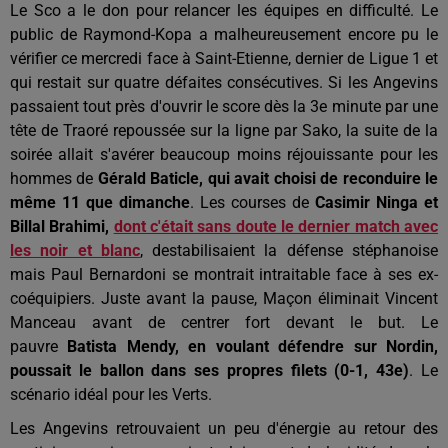
Le Sco a le don pour relancer les équipes en difficulté. Le
public de Raymond-Kopa a malheureusement encore pu le
vérifier ce mercredi face à Saint-Etienne, dernier de Ligue 1 et
qui restait sur quatre défaites consécutives. Si les Angevins
passaient tout près d'ouvrir le score dès la 3e minute par une
tête de Traoré repoussée sur la ligne par Sako, la suite de la
soirée allait s'avérer beaucoup moins réjouissante pour les
hommes de
Gérald Baticle, qui avait choisi de reconduire le
même 11 que dimanche
. Les courses de
Casimir Ninga et
Billal Brahimi,
dont c'était sans doute le dernier match avec
les noir et blanc
, destabilisaient la défense stéphanoise
mais Paul Bernardoni se montrait intraitable face à ses ex-
coéquipiers. Juste avant la pause, Maçon éliminait Vincent
Manceau avant de centrer fort devant le but. Le
pauvre
Batista Mendy, en voulant défendre sur Nordin,
poussait le ballon dans ses propres filets (0-1, 43e)
. Le
scénario idéal pour les Verts.
Les Angevins retrouvaient un peu d'énergie au retour des