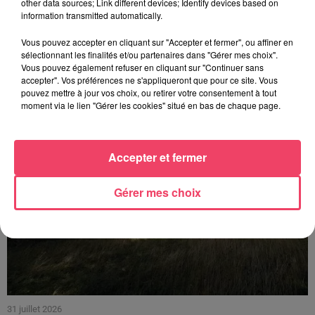
other data sources; Link different devices; Identify devices based on
information transmitted automatically.
1er août 2026
PODCAST : L’HIPPODROME DE ROCHEFORT-SUR-LOIRE PRÊT À
Vous pouvez accepter en cliquant sur "Accepter et fermer", ou affiner en
RETROUVER SON...
sélectionnant les finalités et/ou partenaires dans "Gérer mes choix".
Vous pouvez également refuser en cliquant sur "Continuer sans
accepter". Vos préférences ne s'appliqueront que pour ce site. Vous
pouvez mettre à jour vos choix, ou retirer votre consentement à tout
moment via le lien "Gérer les cookies" situé en bas de chaque page.
Accepter et fermer
Gérer mes choix
31 juillet 2026