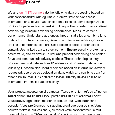
priorité
We and
our (447) partners
do the following data processing based on
your consent and/or our legitimate interest: Store and/or access
information on a device; Use limited data to select advertising; Create
profiles for personalised advertising; Use profiles to select personalised
advertising; Measure advertising performance; Measure content
performance; Understand audiences through statistics or combinations
of data from different sources; Develop and improve services; Create
profiles to personalise content; Use profiles to select personalised
1er août 2026
content; Use limited data to select content; Ensure security, prevent and
PODCAST : L’HIPPODROME DE ROCHEFORT-SUR-LOIRE PRÊT À
detect fraud, and fix errors; Deliver and present advertising and content;
RETROUVER SON...
Save and communicate privacy choices. These technologies may
process personal data such as IP address and browsing data to offer
following functionalities: Identify devices based on information actively
requested; Use precise geolocation data; Match and combine data from
other data sources; Link different devices; Identify devices based on
information transmitted automatically.
Vous pouvez accepter en cliquant sur "Accepter et fermer", ou affiner en
sélectionnant les finalités et/ou partenaires dans "Gérer mes choix".
Vous pouvez également refuser en cliquant sur "Continuer sans
accepter". Vos préférences ne s'appliqueront que pour ce site. Vous
pouvez mettre à jour vos choix, ou retirer votre consentement à tout
moment via le lien "Gérer les cookies" situé en bas de chaque page.