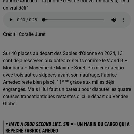
Fabrice Amedeo : "la priorité c'est de trouver un bateau, il y a
un vrai défi"
Crédit :
Coralie Juret
Sur 40 places au départ des Sables d’Olonne en 2024, 13
sont déjà réservées aux bateaux neufs comme le V and B –
Monbana – Mayenne de Maxime Sorel. Premier ex-aequo
avec trois autres skippers avant son naufrage, Fabrice
ème
Amedeo reste bien placé, 11
grâce aux milles déjà
engrangés. Mais il lui faut un bateau pour disputer les quatre
courses transatlantiques restantes d’ici le départ du Vendée
Globe.
« HAVE A GOOD SECOND LIFE, SIR »
- UN MARIN DU CARGO QUI A
REPÊCHÉ FABRICE AMEDEO