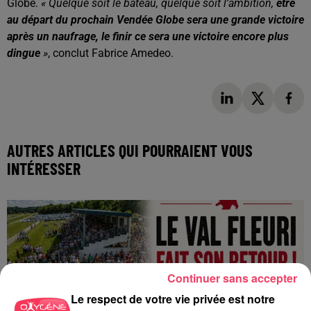
Globe.
« Quelque soit le bateau, quelque soit l’ambition,
être
au départ du prochain Vendée Globe sera une grande victoire
après un naufrage, le finir ce sera une victoire encore plus
dingue
»
, conclut Fabrice Amedeo.
AUTRES ARTICLES QUI POURRAIENT VOUS
INTÉRESSER
Continuer sans accepter
Le respect de votre vie privée est notre