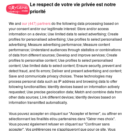
Le respect de votre vie privée est notre
priorité
We and
our (447) partners
do the following data processing based on
your consent and/or our legitimate interest: Store and/or access
information on a device; Use limited data to select advertising; Create
profiles for personalised advertising; Use profiles to select personalised
advertising; Measure advertising performance; Measure content
performance; Understand audiences through statistics or combinations
of data from different sources; Develop and improve services; Create
31 juillet 2026
profiles to personalise content; Use profiles to select personalised
COMBRÉE. AGRESSIONS SEXUELLES À L'ANCIEN COLLÈGE : UN
content; Use limited data to select content; Ensure security, prevent and
HOMME ENTENDU...
detect fraud, and fix errors; Deliver and present advertising and content;
Save and communicate privacy choices. These technologies may
process personal data such as IP address and browsing data to offer
following functionalities: Identify devices based on information actively
requested; Use precise geolocation data; Match and combine data from
other data sources; Link different devices; Identify devices based on
information transmitted automatically.
Vous pouvez accepter en cliquant sur "Accepter et fermer", ou affiner en
sélectionnant les finalités et/ou partenaires dans "Gérer mes choix".
Vous pouvez également refuser en cliquant sur "Continuer sans
accepter". Vos préférences ne s'appliqueront que pour ce site. Vous