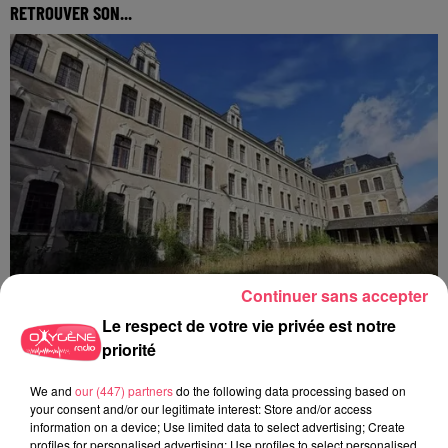
RETROUVER SON...
Continuer sans accepter
Le respect de votre vie privée est notre
priorité
31 juillet 2026
We and
our (447) partners
do the following data processing based on
COMBRÉE. AGRESSIONS SEXUELLES À L'ANCIEN COLLÈGE : UN
your consent and/or our legitimate interest: Store and/or access
HOMME ENTENDU...
information on a device; Use limited data to select advertising; Create
profiles for personalised advertising; Use profiles to select personalised