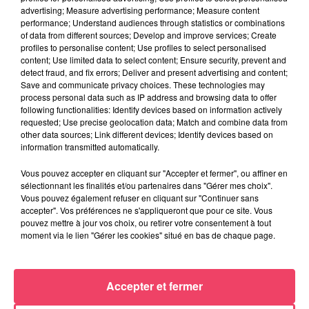
advertising; Measure advertising performance; Measure content
performance; Understand audiences through statistics or combinations
of data from different sources; Develop and improve services; Create
profiles to personalise content; Use profiles to select personalised
content; Use limited data to select content; Ensure security, prevent and
detect fraud, and fix errors; Deliver and present advertising and content;
Save and communicate privacy choices. These technologies may
process personal data such as IP address and browsing data to offer
following functionalities: Identify devices based on information actively
requested; Use precise geolocation data; Match and combine data from
other data sources; Link different devices; Identify devices based on
information transmitted automatically.
Vous pouvez accepter en cliquant sur "Accepter et fermer", ou affiner en
sélectionnant les finalités et/ou partenaires dans "Gérer mes choix".
Vous pouvez également refuser en cliquant sur "Continuer sans
accepter". Vos préférences ne s'appliqueront que pour ce site. Vous
pouvez mettre à jour vos choix, ou retirer votre consentement à tout
29 juillet 2026
moment via le lien "Gérer les cookies" situé en bas de chaque page.
SEGRÉ. ATTAQUE À L'ARME BLANCHE : L'AGRESSEUR INTERPELLÉ,
LE...
Accepter et fermer