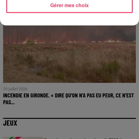
Gérer mes choix
29 juillet 2026
INCENDIE EN GIRONDE. « DIRE QU'ON N'A PAS EU PEUR, CE N'EST
PAS...
JEUX