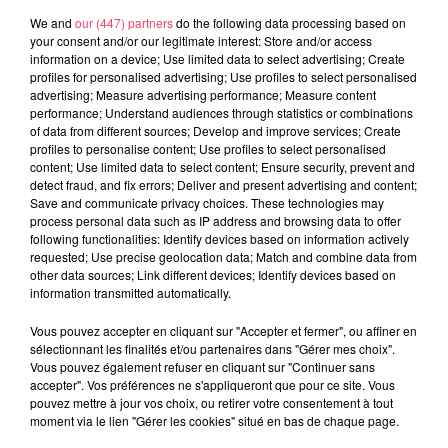
We and
our (447) partners
do the following data processing based on
your consent and/or our legitimate interest: Store and/or access
information on a device; Use limited data to select advertising; Create
profiles for personalised advertising; Use profiles to select personalised
31 juillet 2026
advertising; Measure advertising performance; Measure content
COMBRÉE. AGRESSIONS SEXUELLES À L'ANCIEN COLLÈGE : UN
performance; Understand audiences through statistics or combinations
HOMME ENTENDU...
of data from different sources; Develop and improve services; Create
profiles to personalise content; Use profiles to select personalised
content; Use limited data to select content; Ensure security, prevent and
detect fraud, and fix errors; Deliver and present advertising and content;
Save and communicate privacy choices. These technologies may
process personal data such as IP address and browsing data to offer
following functionalities: Identify devices based on information actively
requested; Use precise geolocation data; Match and combine data from
other data sources; Link different devices; Identify devices based on
information transmitted automatically.
Vous pouvez accepter en cliquant sur "Accepter et fermer", ou affiner en
sélectionnant les finalités et/ou partenaires dans "Gérer mes choix".
Vous pouvez également refuser en cliquant sur "Continuer sans
accepter". Vos préférences ne s'appliqueront que pour ce site. Vous
pouvez mettre à jour vos choix, ou retirer votre consentement à tout
moment via le lien "Gérer les cookies" situé en bas de chaque page.