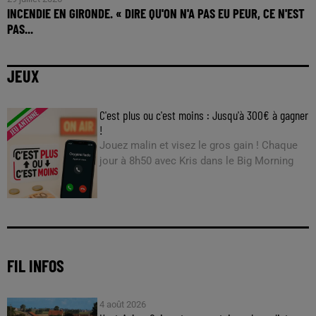
INCENDIE EN GIRONDE. « DIRE QU'ON N'A PAS EU PEUR, CE N'EST
PAS...
JEUX
C'est plus ou c'est moins : Jusqu'à 300€ à gagner
!
Jouez malin et visez le gros gain ! Chaque
jour à 8h50 avec Kris dans le Big Morning
FIL INFOS
4 août 2026