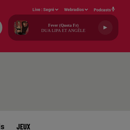
Live :
Segré
Webradios
Podcasts
Fever (quota Fr)
DUA LIPA ET ANGÈLE
JEUX
ls