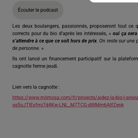
Écouter le podcast
Les deux boulangers, passionnés, proposeront tout ce qu
corrects pour du bio d’après les intéressés, «
oui ça sera
s’attendre à ce que ce soit hors de prix
. On reste sur une 
de personne.
»
Ils ont lancé un financement participatif sur la platef
cagnotte ferme jeudi.
Lien vers la cagnotte :
https://www.miimosa.com/fr/projects/aidez-la-bio-l-anjo
sq5oJTlExfmi7d4Kw-LNL_M7TCG-dWMm6AtfZenk