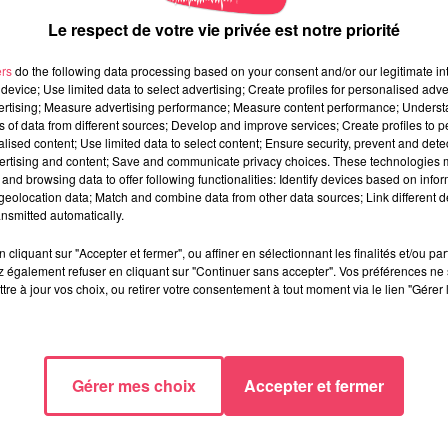
aux ont commencé. L’idée, valoriser le bio et le local avec 
Le respect de votre vie privée est notre priorité
t maximum local.
La farine viendra du village de Combrée, le lait et
 d’Andigné
», explique Freddy Porcher.
ers
do the following data processing based on your consent and/or our legitimate int
device; Use limited data to select advertising; Create profiles for personalised adver
vertising; Measure advertising performance; Measure content performance; Unders
ns of data from different sources; Develop and improve services; Create profiles to 
alised content; Use limited data to select content; Ensure security, prevent and detect
ertising and content; Save and communicate privacy choices. These technologies
 les producteurs et leurs gages de qualité, «
On est quand mê
and browsing data to offer following functionalities: Identify devices based on infor
es produits bio français et
aussi avec des engagements au niv
eolocation data; Match and combine data from other data sources; Link different de
nsmitted automatically.
projet de partenariat avec la BioCoop, pour les livrer en pain.
cliquant sur "Accepter et fermer", ou affiner en sélectionnant les finalités et/ou pa
 également refuser en cliquant sur "Continuer sans accepter". Vos préférences ne 
s
tre à jour vos choix, ou retirer votre consentement à tout moment via le lien "Gérer 
er des partenariats locaux, «
il y a les collectivités, ça peut-être 
 sait qu’il y a une demande
», précise Jean-Michel. Dans un sect
Gérer mes choix
Accepter et fermer
s ce marché,
mais dans les mentalités ce n’est pas intégré
», ajo