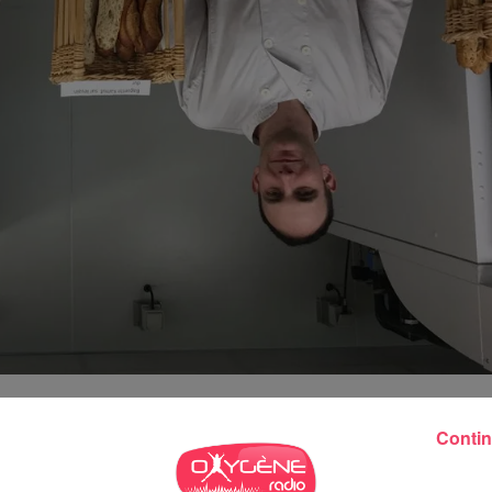
Contin
 en janvier 2018, Freddy Porcher, 37 ans, et Jean-Michel Bourgea
agasins, puis ils ont eu l’envie d’entreprendre.
La Bio-L’Anjou-