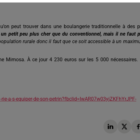
’on peut trouver dans une boulangerie traditionnelle à des p
 un petit peu plus cher que du conventionnel, mais il ne faut 
population rurale donc il faut que ce soit accessible à un maxi
orme Mimosa. À ce jour 4 230 euros sur les 5 000 nécessaires.
u-rie-a-s-equiper-de-son-petrin?fbclid=IwAR07w03yjZKFhYrJPF-