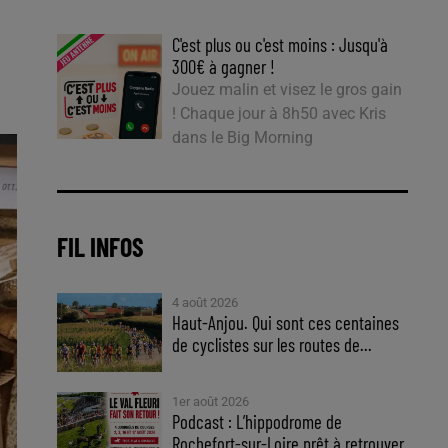
C'est plus ou c'est moins : Jusqu'à
300€ à gagner !
Jouez malin et visez le gros gain
! Chaque jour à 8h50 avec Kris
dans le Big Morning
FIL INFOS
4 août 2026
Haut-Anjou. Qui sont ces centaines
de cyclistes sur les routes de...
1er août 2026
Podcast : L’hippodrome de
Rochefort-sur-Loire prêt à retrouver