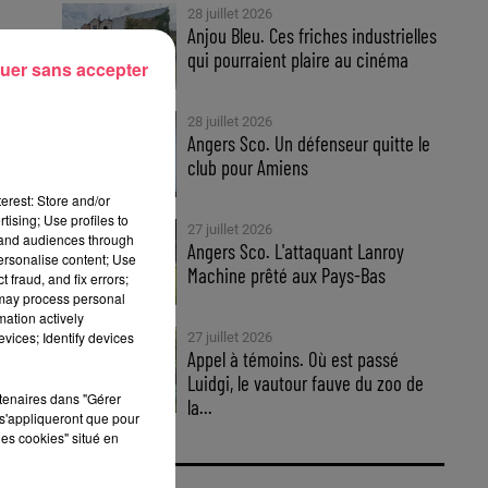
28 juillet 2026
Anjou Bleu. Ces friches industrielles
qui pourraient plaire au cinéma
uer sans accepter
28 juillet 2026
Angers Sco. Un défenseur quitte le
club pour Amiens
erest: Store and/or
tising; Use profiles to
27 juillet 2026
tand audiences through
Angers Sco. L'attaquant Lanroy
personalise content; Use
 ce
Machine prêté aux Pays-Bas
 fraud, and fix errors;
 may process personal
mation actively
vices; Identify devices
27 juillet 2026
Appel à témoins. Où est passé
Luidgi, le vautour fauve du zoo de
l
rtenaires dans "Gérer
la...
s'appliqueront que pour
les cookies" situé en
il