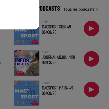
DERNIERS PODCASTS
Tous les podcasts
17h40
MAGSPORT SOIR 49
06/08/26
12h20
JOURNAL ANJOU MIDI
06/08/26
s
-
7h30
MAGSPORT MATIN 49
06/08/26