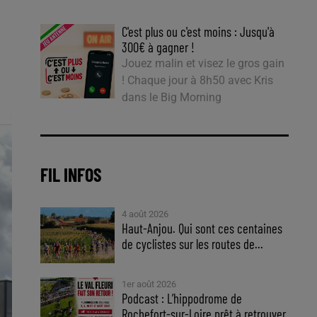
C'est plus ou c'est moins : Jusqu'à
300€ à gagner !
Jouez malin et visez le gros gain
! Chaque jour à 8h50 avec Kris
dans le Big Morning
FIL INFOS
4 août 2026
Haut-Anjou. Qui sont ces centaines
de cyclistes sur les routes de...
1er août 2026
Podcast : L’hippodrome de
Rochefort-sur-Loire prêt à retrouver