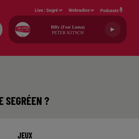
Live :
Segré
Webradios
Podcasts
Billy (feat Luma)
PETER KITSCH
E SEGRÉEN ?
JEUX