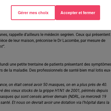
re s’ils ont une prise sang parce qu’ils sont sous anticoagulants,
Gérer mes choix
Accepter et fermer
nes, rappelle d’ailleurs le médecin segréen. Ceux qui présentent
ièce de leur maison, préconise le Dr Lacombe, par mesure de
nt”.
e lundi une petite trentaine de patients présentant des symptôme
eurs de la maladie. Des professionnels de santé bien mal lotis eux
ance, on était censé avoir 50 masques, on en a plus près de 40.
vé des vieux stocks de la grippe H1N1 de 2001, périmés depuis
s masques qui sont censés arriver demain (NDRL, ce mercredi 19
nté. Et nous on devrait avoir une dotation via l'hôpital dans la