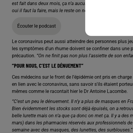
est fait dans deux mois, ça n’a aucune importance. Par cont
oui il faut la faire, mais le reste on ne le fait plus !”
Écouter le podcast
Le coronavirus peut aussi atteindre des personnes plus jeu
les symptômes d'un rhume doivent se confiner dans une p
précaution.
“On ne finit pas non plus l'assiette de son enfa
“POUR NOUS, C’EST LE DÉNUEMENT”
Ces médecins sur le front de l’épidémie ont pris en charg
en lien avec le coronavirus, sans savoir s'ils étaient port
mêmes comme le racontait hier le Dr Antoine Lacombe.
“C’est un peu le dénuement. Il n’y a plus de masques en Fr
Bien évidemment les stocks sont déjà épuisés, on a retrou
belle lurette mais on n’a que ça donc on met ça. Il y a de
mars) dans les pharmacies réservés aux professionnels de sa
semaine avec des masques, des lunettes, des surblouses.”