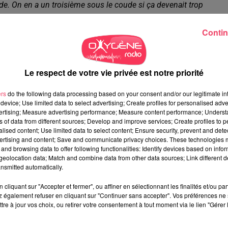
e. On en a un troisième sous le coude si ça devenait trop
x fois 3 heures dans la journée. Candé également a un cabinet
 Candé.”
Contin
Le respect de votre vie privée est notre priorité
 des cabinets médicaux.
“N'appelez pas si vous avez un simple
ers
do the following data processing based on your consent and/or our legitimate int
combe, au
“risque de saturer le réseau téléphonique”.
device; Use limited data to select advertising; Create profiles for personalised adver
eporter, sauf urgence ou consigne du médecin, et les cabinets à
vertising; Measure advertising performance; Measure content performance; Unders
ns of data from different sources; Develop and improve services; Create profiles to 
appel, tous les Français doivent rester confinés chez eux depuis
alised content; Use limited data to select content; Ensure security, prevent and detect
ertising and content; Save and communicate privacy choices. These technologies
and browsing data to offer following functionalities: Identify devices based on infor
OIRS”
eolocation data; Match and combine data from other data sources; Link different de
nsmitted automatically.
chez des gens en bonne santé”
, explique le Dr Lacombe.
“Si les
es qui ont beaucoup plus de risque que les autres, clairement i
cliquant sur "Accepter et fermer", ou affiner en sélectionnant les finalités et/ou pa
 également refuser en cliquant sur "Continuer sans accepter". Vos préférences ne 
couloirs du cabinet médical !”.
Le médecin généraliste s’insurge :
tre à jour vos choix, ou retirer votre consentement à tout moment via le lien "Gérer 
“les gens viennent nous voir pour faire leur cholestérol”, c'est
soignants qui sont là, ils risquent de l'attraper… le cholestérol s’