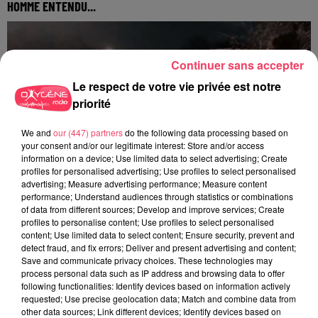
HOMME ENTENDU...
Continuer sans accepter
Le respect de votre vie privée est notre
priorité
We and
our (447) partners
do the following data processing based on
your consent and/or our legitimate interest: Store and/or access
information on a device; Use limited data to select advertising; Create
profiles for personalised advertising; Use profiles to select personalised
advertising; Measure advertising performance; Measure content
performance; Understand audiences through statistics or combinations
of data from different sources; Develop and improve services; Create
profiles to personalise content; Use profiles to select personalised
content; Use limited data to select content; Ensure security, prevent and
detect fraud, and fix errors; Deliver and present advertising and content;
Save and communicate privacy choices. These technologies may
29 juillet 2026
process personal data such as IP address and browsing data to offer
SEGRÉ. ATTAQUE À L'ARME BLANCHE : L'AGRESSEUR INTERPELLÉ,
following functionalities: Identify devices based on information actively
LE...
requested; Use precise geolocation data; Match and combine data from
other data sources; Link different devices; Identify devices based on