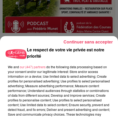
1er août 2026
Continuer sans accepter
PODCAST : L’HIPPODROME DE ROCHEFORT-SUR-LOIRE PRÊT À
RETROUVER SON...
Le respect de votre vie privée est notre
priorité
We and
our (447) partners
do the following data processing based on
your consent and/or our legitimate interest: Store and/or access
information on a device; Use limited data to select advertising; Create
profiles for personalised advertising; Use profiles to select personalised
advertising; Measure advertising performance; Measure content
performance; Understand audiences through statistics or combinations
of data from different sources; Develop and improve services; Create
profiles to personalise content; Use profiles to select personalised
content; Use limited data to select content; Ensure security, prevent and
detect fraud, and fix errors; Deliver and present advertising and content;
Save and communicate privacy choices. These technologies may