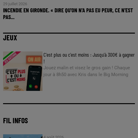
29 juillet 2026
INCENDIE EN GIRONDE. « DIRE QU'ON N'A PAS EU PEUR, CE N'EST
PAS...
JEUX
C'est plus ou c'est moins : Jusqu'à 300€ à gagner
!
Jouez malin et visez le gros gain ! Chaque
jour à 8h50 avec Kris dans le Big Morning
FIL INFOS
4 août 2026