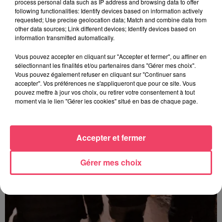
process personal data such as IP address and browsing data to offer
following functionalities: Identify devices based on information actively
requested; Use precise geolocation data; Match and combine data from
other data sources; Link different devices; Identify devices based on
information transmitted automatically.
31 juillet 2026
Vous pouvez accepter en cliquant sur "Accepter et fermer", ou affiner en
COMBRÉE. AGRESSIONS SEXUELLES À L'ANCIEN COLLÈGE : UN
sélectionnant les finalités et/ou partenaires dans "Gérer mes choix".
HOMME ENTENDU...
Vous pouvez également refuser en cliquant sur "Continuer sans
accepter". Vos préférences ne s'appliqueront que pour ce site. Vous
pouvez mettre à jour vos choix, ou retirer votre consentement à tout
moment via le lien "Gérer les cookies" situé en bas de chaque page.
Accepter et fermer
Gérer mes choix