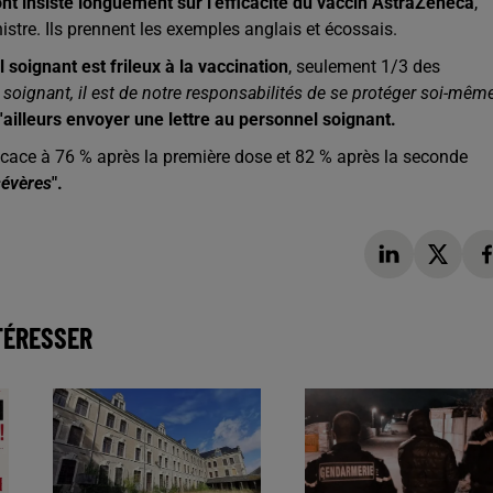
ont insisté longuement sur l'efficacité du vaccin AstraZeneca
,
inistre. Ils prennent les exemples anglais et écossais.
 soignant est frileux à la vaccination
, seulement 1/3 des
 soignant, il est de notre responsabilités de se protéger soi-mêm
d'ailleurs envoyer une lettre au personnel soignant.
ficace à 76 % après la première dose et 82 % après la seconde
sévères
".
TÉRESSER