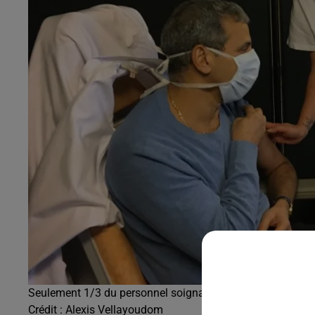
Seulement 1/3 du personnel soignant vacciné
Crédit :
Alexis Vellayoudom