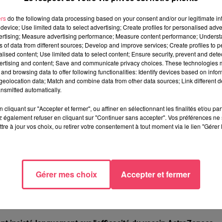
accination va s'accélérer et ça commence dès ce week-end en
ers
do the following data processing based on your consent and/or our legitimate int
device; Use limited data to select advertising; Create profiles for personalised adver
vertising; Measure advertising performance; Measure content performance; Unders
ns of data from different sources; Develop and improve services; Create profiles to 
représente aujourd'hui 60 % des contaminations
, "
il est d’autant
alised content; Use limited data to select content; Ensure security, prevent and detect
bles susceptibles de développer des formes graves de la maladie
"
ertising and content; Save and communicate privacy choices. These technologies
and browsing data to offer following functionalities: Identify devices based on infor
eolocation data; Match and combine data from other data sources; Link different de
E WEEK-END
nsmitted automatically.
de plus de 75 ans
vivant à leur domicile et aux
personnes de 5
cliquant sur "Accepter et fermer", ou affiner en sélectionnant les finalités et/ou pa
 également refuser en cliquant sur "Continuer sans accepter". Vos préférences ne 
ent a reçu 500 doses supplémentaires. Le centre de Laval va
tre à jour vos choix, ou retirer votre consentement à tout moment via le lien "Gérer 
 en Mayenne
. La prise de rendez-vous est obligatoire, soit par
nt au 02 43 53 53 00. Demain, il faudra appeler dès 9h pour
Gérer mes choix
Accepter et fermer
vous avec une pièce d'identité et leur carte vitale.