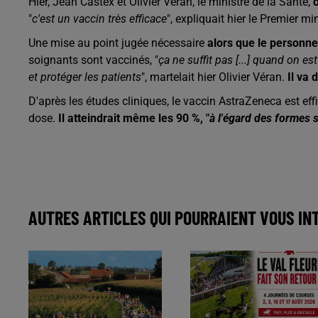
Hier, Jean Castex et Olivier Véran, le ministre de la Santé,
"
c'est un vaccin très efficace
", expliquait hier le Premier m
Une mise au point jugée nécessaire
alors que le personnel
soignants sont vaccinés, "
ça ne suffit pas [...] q
uand on est
et protéger les patients
", martelait hier Olivier Véran.
Il va 
D'après les études cliniques, le vaccin AstraZeneca est ef
dose.
Il atteindrait même les 90 %, "
à l'égard des formes 
AUTRES ARTICLES QUI POURRAIENT VOUS IN