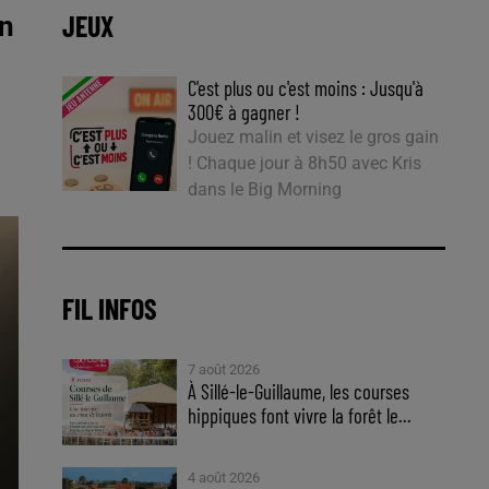
JEUX
in
C'est plus ou c'est moins : Jusqu'à
300€ à gagner !
Jouez malin et visez le gros gain
! Chaque jour à 8h50 avec Kris
dans le Big Morning
FIL INFOS
7 août 2026
À Sillé-le-Guillaume, les courses
hippiques font vivre la forêt le...
4 août 2026