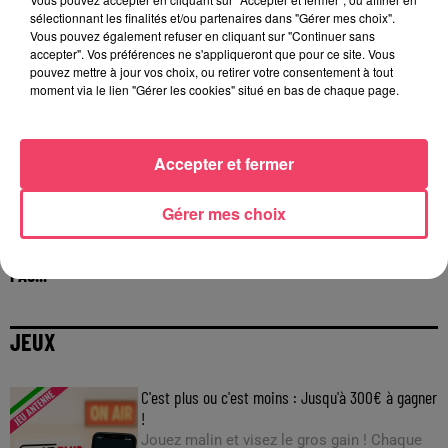
sélectionnant les finalités et/ou partenaires dans "Gérer mes choix".
Vous pouvez également refuser en cliquant sur "Continuer sans
accepter". Vos préférences ne s'appliqueront que pour ce site. Vous
pouvez mettre à jour vos choix, ou retirer votre consentement à tout
moment via le lien "Gérer les cookies" situé en bas de chaque page.
Accepter et fermer
Gérer mes choix
29 juillet 2026
INCENDIE EN GIRONDE. « DIRE QU'ON N'A PAS EU PEUR, CE N'EST
PAS...
JEUX
C'est plus ou c'est moins : Jusqu'à 300€ à gagner
!
Jouez malin et visez le gros gain ! Chaque