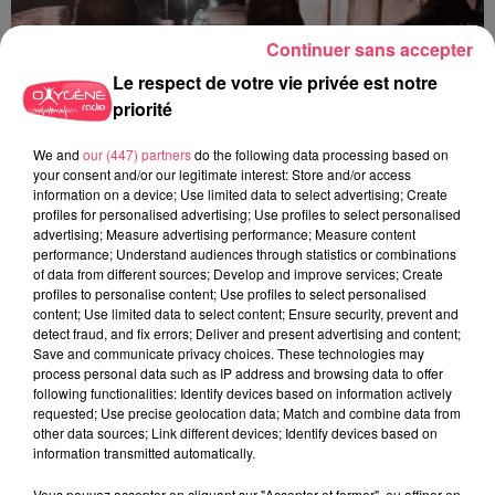
Continuer sans accepter
Le respect de votre vie privée est notre
priorité
We and
our (447) partners
do the following data processing based on
your consent and/or our legitimate interest: Store and/or access
information on a device; Use limited data to select advertising; Create
profiles for personalised advertising; Use profiles to select personalised
advertising; Measure advertising performance; Measure content
performance; Understand audiences through statistics or combinations
of data from different sources; Develop and improve services; Create
profiles to personalise content; Use profiles to select personalised
29 juillet 2026
content; Use limited data to select content; Ensure security, prevent and
SEGRÉ. ATTAQUE À L'ARME BLANCHE : L'AGRESSEUR INTERPELLÉ,
detect fraud, and fix errors; Deliver and present advertising and content;
LE...
Save and communicate privacy choices. These technologies may
process personal data such as IP address and browsing data to offer
following functionalities: Identify devices based on information actively
requested; Use precise geolocation data; Match and combine data from
other data sources; Link different devices; Identify devices based on
information transmitted automatically.
Vous pouvez accepter en cliquant sur "Accepter et fermer", ou affiner en