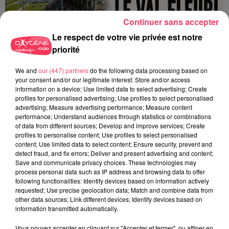
Continuer sans accepter
Le respect de votre vie privée est notre
priorité
We and
our (447) partners
do the following data processing based on
your consent and/or our legitimate interest: Store and/or access
information on a device; Use limited data to select advertising; Create
profiles for personalised advertising; Use profiles to select personalised
advertising; Measure advertising performance; Measure content
performance; Understand audiences through statistics or combinations
of data from different sources; Develop and improve services; Create
profiles to personalise content; Use profiles to select personalised
content; Use limited data to select content; Ensure security, prevent and
detect fraud, and fix errors; Deliver and present advertising and content;
1er août 2026
Save and communicate privacy choices. These technologies may
PODCAST : L’HIPPODROME DE ROCHEFORT-SUR-LOIRE PRÊT À
process personal data such as IP address and browsing data to offer
following functionalities: Identify devices based on information actively
RETROUVER SON...
requested; Use precise geolocation data; Match and combine data from
other data sources; Link different devices; Identify devices based on
information transmitted automatically.
Vous pouvez accepter en cliquant sur "Accepter et fermer", ou affiner en