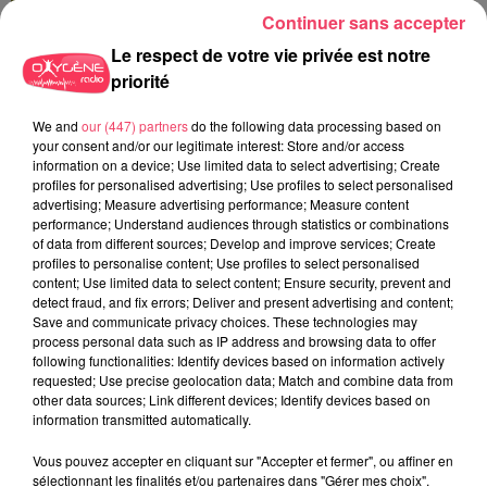
Continuer sans accepter
Le respect de votre vie privée est notre
priorité
We and
our (447) partners
do the following data processing based on
your consent and/or our legitimate interest: Store and/or access
information on a device; Use limited data to select advertising; Create
profiles for personalised advertising; Use profiles to select personalised
advertising; Measure advertising performance; Measure content
performance; Understand audiences through statistics or combinations
of data from different sources; Develop and improve services; Create
profiles to personalise content; Use profiles to select personalised
content; Use limited data to select content; Ensure security, prevent and
1er août 2026
detect fraud, and fix errors; Deliver and present advertising and content;
PODCAST : L’HIPPODROME DE ROCHEFORT-SUR-LOIRE PRÊT À
Save and communicate privacy choices. These technologies may
RETROUVER SON...
process personal data such as IP address and browsing data to offer
following functionalities: Identify devices based on information actively
requested; Use precise geolocation data; Match and combine data from
other data sources; Link different devices; Identify devices based on
information transmitted automatically.
Vous pouvez accepter en cliquant sur "Accepter et fermer", ou affiner en
sélectionnant les finalités et/ou partenaires dans "Gérer mes choix".