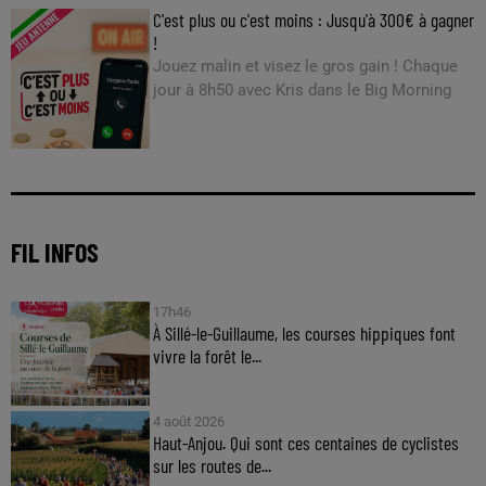
C'est plus ou c'est moins : Jusqu'à 300€ à gagner
!
Jouez malin et visez le gros gain ! Chaque
jour à 8h50 avec Kris dans le Big Morning
FIL INFOS
17h46
À Sillé-le-Guillaume, les courses hippiques font
vivre la forêt le...
4 août 2026
Haut-Anjou. Qui sont ces centaines de cyclistes
sur les routes de...