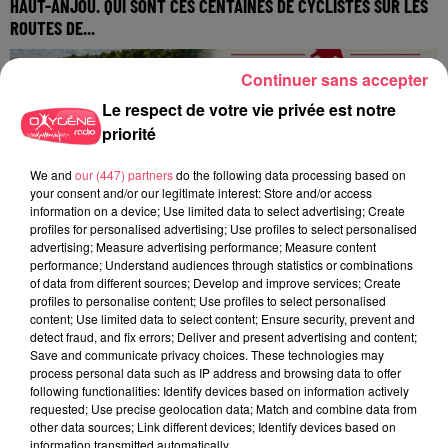
HAUT-ANJOU. QUI SONT CES CENTAINES DE CYCLISTES SUR LES
ROUTES DE...
Continuer sans accepter
Le respect de votre vie privée est notre
priorité
We and
our (447) partners
do the following data processing based on
your consent and/or our legitimate interest: Store and/or access
information on a device; Use limited data to select advertising; Create
profiles for personalised advertising; Use profiles to select personalised
advertising; Measure advertising performance; Measure content
performance; Understand audiences through statistics or combinations
of data from different sources; Develop and improve services; Create
profiles to personalise content; Use profiles to select personalised
content; Use limited data to select content; Ensure security, prevent and
detect fraud, and fix errors; Deliver and present advertising and content;
Save and communicate privacy choices. These technologies may
process personal data such as IP address and browsing data to offer
following functionalities: Identify devices based on information actively
1er août 2026
PODCAST : L’HIPPODROME DE ROCHEFORT-SUR-LOIRE PRÊT À
requested; Use precise geolocation data; Match and combine data from
other data sources; Link different devices; Identify devices based on
RETROUVER SON...
information transmitted automatically.