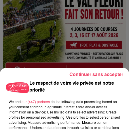
Continuer sans accepter
Le respect de votre vie privée est notre
1er août 2026
priorité
PODCAST : L’HIPPODROME DE ROCHEFORT-SUR-LOIRE PRÊT À
RETROUVER SON...
We and
our (447) partners
do the following data processing based on
your consent and/or our legitimate interest: Store and/or access
information on a device; Use limited data to select advertising; Create
profiles for personalised advertising; Use profiles to select personalised
advertising; Measure advertising performance; Measure content
performance; Understand audiences through statistics or combinations