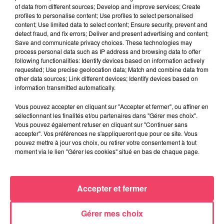
of data from different sources; Develop and improve services; Create
profiles to personalise content; Use profiles to select personalised
content; Use limited data to select content; Ensure security, prevent and
detect fraud, and fix errors; Deliver and present advertising and content;
Save and communicate privacy choices. These technologies may
process personal data such as IP address and browsing data to offer
following functionalities: Identify devices based on information actively
requested; Use precise geolocation data; Match and combine data from
other data sources; Link different devices; Identify devices based on
information transmitted automatically.
Vous pouvez accepter en cliquant sur "Accepter et fermer", ou affiner en
sélectionnant les finalités et/ou partenaires dans "Gérer mes choix".
Vous pouvez également refuser en cliquant sur "Continuer sans
31 juillet 2026
accepter". Vos préférences ne s'appliqueront que pour ce site. Vous
COMBRÉE. AGRESSIONS SEXUELLES À L'ANCIEN COLLÈGE : UN
pouvez mettre à jour vos choix, ou retirer votre consentement à tout
HOMME ENTENDU...
moment via le lien "Gérer les cookies" situé en bas de chaque page.
Accepter et fermer
Gérer mes choix