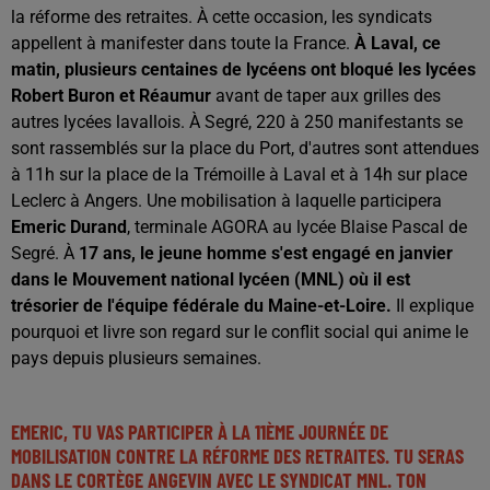
la réforme des retraites. À cette occasion, les syndicats
appellent à manifester dans toute la France.
À Laval, ce
matin, plusieurs centaines de lycéens ont bloqué les lycées
Robert Buron et Réaumur
avant de taper aux grilles des
autres lycées lavallois.
À Segré, 220 à 250 manifestants se
sont rassemblés sur la place du Port, d'autres sont attendues
à 11h sur la place de la Trémoille à Laval et à 14h sur place
Leclerc à Angers. Une mobilisation à laquelle participera
Emeric Durand
, terminale AGORA au lycée Blaise Pascal de
Segré. À
17 ans, le jeune homme s'est engagé en janvier
dans le Mouvement national lycéen (MNL) où il est
trésorier de l'équipe fédérale du Maine-et-Loire.
Il explique
pourquoi et livre son regard sur le conflit social qui anime le
pays depuis plusieurs semaines.
EMERIC, TU VAS PARTICIPER À LA 11ÈME JOURNÉE DE
MOBILISATION CONTRE LA RÉFORME DES RETRAITES. TU SERAS
DANS LE CORTÈGE ANGEVIN AVEC LE SYNDICAT MNL. TON