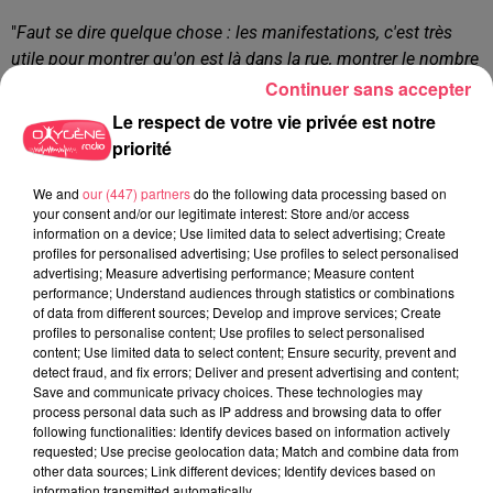
"
Faut se dire quelque chose : les manifestations, c'est très
utile pour montrer qu'on est là dans la rue, montrer le nombre
de jeunes qui sont contre et le profil de chacun. Les violences
Continuer sans accepter
ne sont pas le seul moyen. Après, j'ai des vidéos que j'ai
Le respect de votre vie privée est notre
postées où on voit les CRS qui sortent des chiens pour faire
priorité
peur aux manifestants et derrière, ils continuent de balancer
des lacrymogènes. J'ai des photos de gens en sang. Et voir
We and
our (447) partners
do the following data processing based on
your consent and/or our legitimate interest: Store and/or access
ça, ça me donne plus de colère qu'autre chose. On est sur
information on a device; Use limited data to select advertising; Create
quelque chose qui n'est pas égalitaire et un État autoritaire,
profiles for personalised advertising; Use profiles to select personalised
quitte à blesser. Et la population est plus en plus violente
advertising; Measure advertising performance; Measure content
performance; Understand audiences through statistics or combinations
parce que la peur engendre la haine et la haine engendre la
of data from different sources; Develop and improve services; Create
révolte. Le peuple est en train de se révolter et dire, on veut du
profiles to personalise content; Use profiles to select personalised
changement au niveau du fonctionnement de nos politiques.
content; Use limited data to select content; Ensure security, prevent and
detect fraud, and fix errors; Deliver and present advertising and content;
C'est une crise démocratique. Chaque forme de mobilisation
Save and communicate privacy choices. These technologies may
est bonne à prendre et il faut quand même se dire,
process personal data such as IP address and browsing data to offer
malheureusement, que les autonomes ou les casseurs, c'est
following functionalities: Identify devices based on information actively
requested; Use precise geolocation data; Match and combine data from
eux qui font le plus de dégâts, c'est un fait, mais c'est eux qui
other data sources; Link different devices; Identify devices based on
marquent les actions.
C'est grâce à ces gens que l'État
information transmitted automatically.