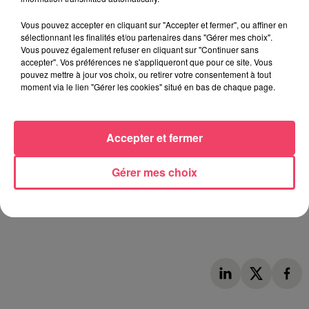
s'inquiète. Parce que si on fait des manifestations pacifiques,
Vous pouvez accepter en cliquant sur "Accepter et fermer", ou affiner en
l'État va juste dire, ils sont beaux, ils sont mignons, mais ils
sélectionnant les finalités et/ou partenaires dans "Gérer mes choix".
vont rien faire de mal. Ils vont juste aller dans les rues et deux
Vous pouvez également refuser en cliquant sur "Continuer sans
jours après, ils vont retourner travailler. Sauf que ça ne
accepter". Vos préférences ne s'appliqueront que pour ce site. Vous
pouvez mettre à jour vos choix, ou retirer votre consentement à tout
marche pas comme ça et quand la population est énervée,
moment via le lien "Gérer les cookies" situé en bas de chaque page.
elle le montre d'une manière ou d'une autre.
Malheureusement et heureusement en même temps, parce
qu'il y a du pour et du contre, il y a des gens qui utilisent la
Accepter et fermer
violence pour le montrer
".
Gérer mes choix
Selon les premiers chiffres, 220 à 250 manifestants étaient à
Segré ce jeudi matin et plusieurs centaines à Laval.