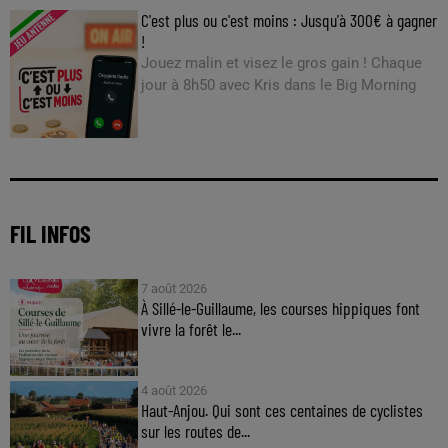
C'est plus ou c'est moins : Jusqu'à 300€ à gagner
!
Jouez malin et visez le gros gain ! Chaque
jour à 8h50 avec Kris dans le Big Morning
FIL INFOS
7 août 2026
À Sillé-le-Guillaume, les courses hippiques font
vivre la forêt le...
4 août 2026
Haut-Anjou. Qui sont ces centaines de cyclistes
sur les routes de...