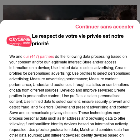
Continuer sans accepter
Le respect de votre vie privée est notre
priorité
We and
our (447) partners
do the following data processing based on
your consent and/or our legitimate interest: Store and/or access
information on a device; Use limited data to select advertising; Create
profiles for personalised advertising; Use profiles to select personalised
advertising; Measure advertising performance; Measure content
performance; Understand audiences through statistics or combinations
of data from different sources; Develop and improve services; Create
profiles to personalise content; Use profiles to select personalised
content; Use limited data to select content; Ensure security, prevent and
detect fraud, and fix errors; Deliver and present advertising and content;
29 juillet 2026
Save and communicate privacy choices. These technologies may
SEGRÉ. ATTAQUE À L'ARME BLANCHE : L'AGRESSEUR INTERPELLÉ,
process personal data such as IP address and browsing data to offer
LE...
following functionalities: Identify devices based on information actively
requested; Use precise geolocation data; Match and combine data from
other data sources; Link different devices; Identify devices based on