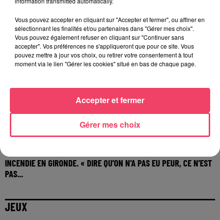
information transmitted automatically.
Vous pouvez accepter en cliquant sur "Accepter et fermer", ou affiner en
sélectionnant les finalités et/ou partenaires dans "Gérer mes choix".
Vous pouvez également refuser en cliquant sur "Continuer sans
accepter". Vos préférences ne s'appliqueront que pour ce site. Vous
pouvez mettre à jour vos choix, ou retirer votre consentement à tout
moment via le lien "Gérer les cookies" situé en bas de chaque page.
Accepter et fermer
Gérer mes choix
29 juillet 2026
INCENDIE EN GIRONDE. « DIRE QU'ON N'A PAS EU PEUR, CE N'EST
PAS...
JEUX