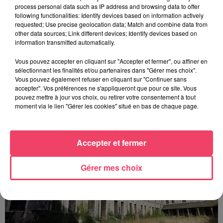
process personal data such as IP address and browsing data to offer
following functionalities: Identify devices based on information actively
requested; Use precise geolocation data; Match and combine data from
other data sources; Link different devices; Identify devices based on
information transmitted automatically.
Vous pouvez accepter en cliquant sur "Accepter et fermer", ou affiner en
sélectionnant les finalités et/ou partenaires dans "Gérer mes choix".
Vous pouvez également refuser en cliquant sur "Continuer sans
1er août 2026
accepter". Vos préférences ne s'appliqueront que pour ce site. Vous
PODCAST : L’HIPPODROME DE ROCHEFORT-SUR-LOIRE PRÊT À
pouvez mettre à jour vos choix, ou retirer votre consentement à tout
RETROUVER SON...
moment via le lien "Gérer les cookies" situé en bas de chaque page.
Accepter et fermer
Gérer mes choix