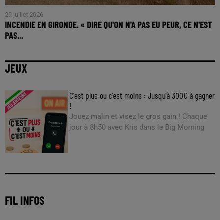
29 juillet 2026
INCENDIE EN GIRONDE. « DIRE QU'ON N'A PAS EU PEUR, CE N'EST
PAS...
JEUX
C'est plus ou c'est moins : Jusqu'à 300€ à gagner
!
Jouez malin et visez le gros gain ! Chaque
jour à 8h50 avec Kris dans le Big Morning
FIL INFOS