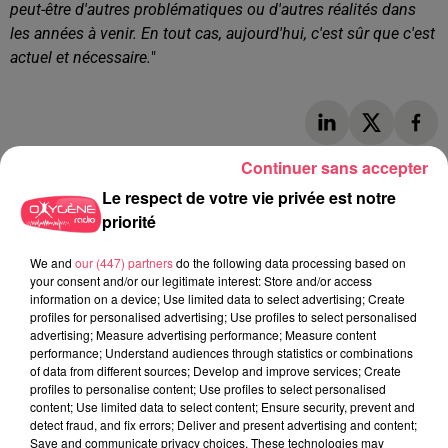
peut-être d'autres problématiques ou d'autres réalités dans
les années à venir. En tout cas, aujourd'hui, c'est sûr que c'est
actuel et nécessaire.
"
Continuer sans accepter
AUTRES ARTICLES QUI POURRAIENT VOUS
Le respect de votre vie privée est notre
INTÉRESSER
priorité
We and
our (447) partners
do the following data processing based on
your consent and/or our legitimate interest: Store and/or access
information on a device; Use limited data to select advertising; Create
profiles for personalised advertising; Use profiles to select personalised
advertising; Measure advertising performance; Measure content
performance; Understand audiences through statistics or combinations
of data from different sources; Develop and improve services; Create
profiles to personalise content; Use profiles to select personalised
content; Use limited data to select content; Ensure security, prevent and
detect fraud, and fix errors; Deliver and present advertising and content;
Save and communicate privacy choices. These technologies may